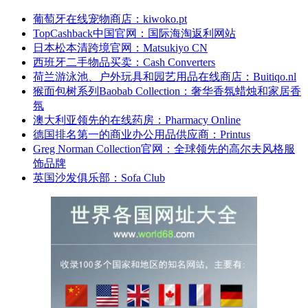
葡萄牙在线宠物商店：kiwoko.pt
TopCashback中国官网：国际海淘返利网站
日本松本清跨境官网：Matsukiyo CN
西班牙二手物品买卖：Cash Converters
荷兰游泳池、户外玩具和园艺用品在线商店：Buitiqo.nl
猴面包树系列Baobab Collection：奢华香氛蜡烛和家居香
氛
澳大利亚领先的在线药房：Pharmacy Online
德国排名第一的商业办公用品供应商：Printus
Greg Norman Collection官网：全球领先的高尔夫风格服
饰品牌
英国沙发俱乐部：Sofa Club