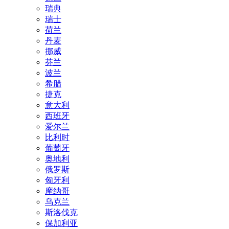
瑞典
瑞士
荷兰
丹麦
挪威
芬兰
波兰
希腊
捷克
意大利
西班牙
爱尔兰
比利时
葡萄牙
奥地利
俄罗斯
匈牙利
摩纳哥
乌克兰
斯洛伐克
保加利亚