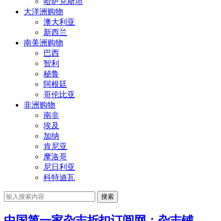
哈萨克斯坦
大洋洲购物
澳大利亚
新西兰
南美洲购物
巴西
智利
秘鲁
阿根廷
哥伦比亚
非洲购物
南非
埃及
加纳
肯尼亚
摩洛哥
尼日利亚
科特迪瓦
搜索
中国第一家杂志折扣订阅网：杂志铺