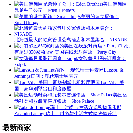
美国伊甸园
兄弟种子公司：Eden Brothers
美丽的珠宝配饰：
SmallThings
北海道最大的独家管理公寓酒店和木屋集合：NISADE
拥
有超过850家商店的美国在线派对商店：Party City
女孩每月服装订阅盒：
kidpik
Larsson &
Jennings官网：现代瑞士钟表匠
Top Villas美
国：豪华别墅出租和度假屋
美国运
动鞋类和服装零售连锁店：Shoe Palace
Zalando Lounge瑞士：时尚与生活方式购物俱乐部
最新商家