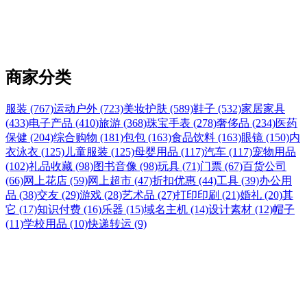
商家分类
服装 (767)
运动户外 (723)
美妆护肤 (589)
鞋子 (532)
家居家具
(433)
电子产品 (410)
旅游 (368)
珠宝手表 (278)
奢侈品 (234)
医药
保健 (204)
综合购物 (181)
包包 (163)
食品饮料 (163)
眼镜 (150)
内
衣泳衣 (125)
儿童服装 (125)
母婴用品 (117)
汽车 (117)
宠物用品
(102)
礼品收藏 (98)
图书音像 (98)
玩具 (71)
门票 (67)
百货公司
(66)
网上花店 (59)
网上超市 (47)
折扣优惠 (44)
工具 (39)
办公用
品 (38)
交友 (29)
游戏 (28)
艺术品 (27)
打印印刷 (21)
婚礼 (20)
其
它 (17)
知识付费 (16)
乐器 (15)
域名主机 (14)
设计素材 (12)
帽子
(11)
学校用品 (10)
快递转运 (9)