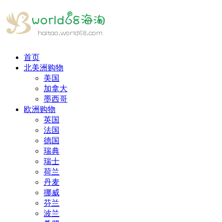
首页
北美洲购物
美国
加拿大
墨西哥
欧洲购物
英国
法国
德国
瑞典
瑞士
荷兰
丹麦
挪威
芬兰
波兰