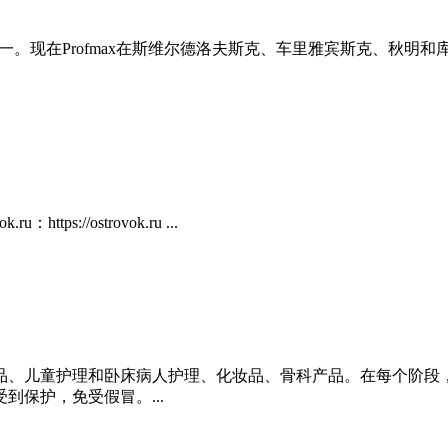
之一。现在Profmax在斯维尔德洛夫斯克、车里雅宾斯克、秋明
://ostrovok.ru ...
品、儿童护理和卧床病人护理、化妆品、骨科产品。在每个阶段
保护，免受假冒。...