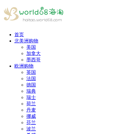
首页
北美洲购物
美国
加拿大
墨西哥
欧洲购物
英国
法国
德国
瑞典
瑞士
荷兰
丹麦
挪威
芬兰
波兰