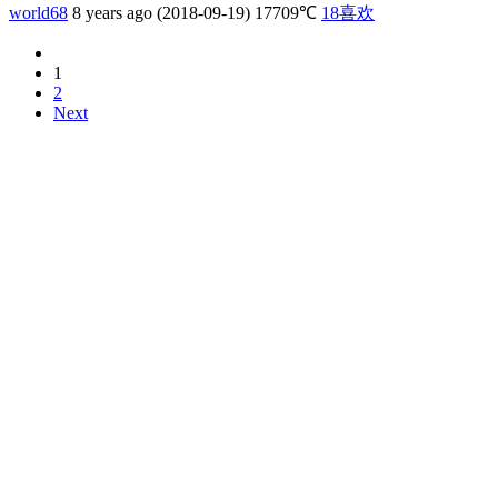
world68
8 years ago (2018-09-19)
17709℃
18
喜欢
1
2
Next