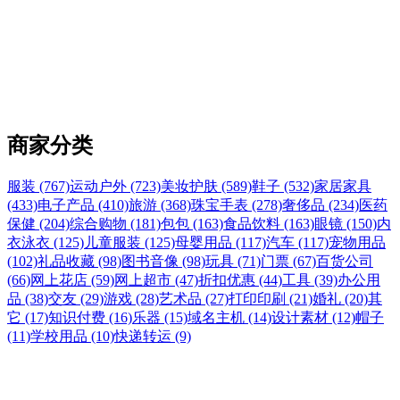
商家分类
服装 (767)
运动户外 (723)
美妆护肤 (589)
鞋子 (532)
家居家具
(433)
电子产品 (410)
旅游 (368)
珠宝手表 (278)
奢侈品 (234)
医药
保健 (204)
综合购物 (181)
包包 (163)
食品饮料 (163)
眼镜 (150)
内
衣泳衣 (125)
儿童服装 (125)
母婴用品 (117)
汽车 (117)
宠物用品
(102)
礼品收藏 (98)
图书音像 (98)
玩具 (71)
门票 (67)
百货公司
(66)
网上花店 (59)
网上超市 (47)
折扣优惠 (44)
工具 (39)
办公用
品 (38)
交友 (29)
游戏 (28)
艺术品 (27)
打印印刷 (21)
婚礼 (20)
其
它 (17)
知识付费 (16)
乐器 (15)
域名主机 (14)
设计素材 (12)
帽子
(11)
学校用品 (10)
快递转运 (9)