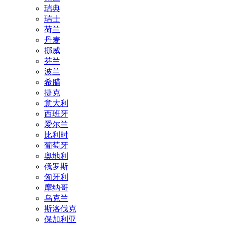
瑞典
瑞士
荷兰
丹麦
挪威
芬兰
波兰
希腊
捷克
意大利
西班牙
爱尔兰
比利时
葡萄牙
奥地利
俄罗斯
匈牙利
摩纳哥
乌克兰
斯洛伐克
保加利亚