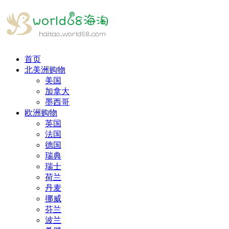
首页
北美洲购物
美国
加拿大
墨西哥
欧洲购物
英国
法国
德国
瑞典
瑞士
荷兰
丹麦
挪威
芬兰
波兰