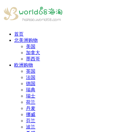
首页
北美洲购物
美国
加拿大
墨西哥
欧洲购物
英国
法国
德国
瑞典
瑞士
荷兰
丹麦
挪威
芬兰
波兰