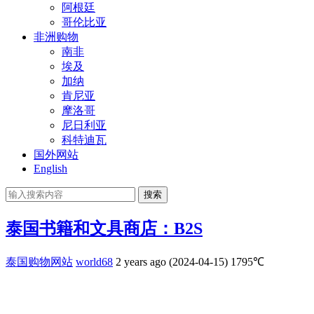
阿根廷
哥伦比亚
非洲购物
南非
埃及
加纳
肯尼亚
摩洛哥
尼日利亚
科特迪瓦
国外网站
English
搜索
泰国书籍和文具商店：B2S
泰国购物网站
world68
2 years ago (2024-04-15)
1795℃