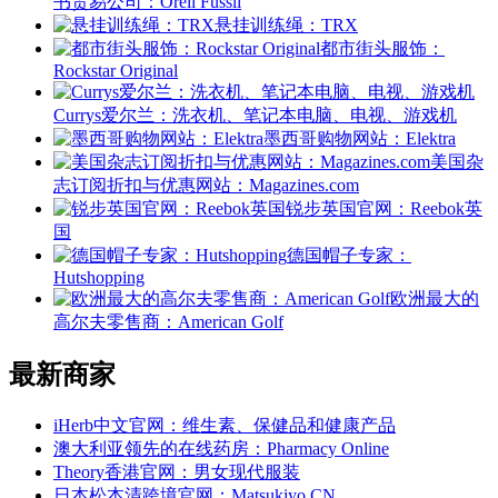
书贸易公司：Orell Füssli
悬挂训练绳：TRX
都市街头服饰：
Rockstar Original
Currys爱尔兰：洗衣机、笔记本电脑、电视、游戏机
墨西哥购物网站：Elektra
美国杂
志订阅折扣与优惠网站：Magazines.com
锐步英国官网：Reebok英
国
德国帽子专家：
Hutshopping
欧洲最大的
高尔夫零售商：American Golf
最新商家
iHerb中文官网：维生素、保健品和健康产品
澳大利亚领先的在线药房：Pharmacy Online
Theory香港官网：男女现代服装
日本松本清跨境官网：Matsukiyo CN