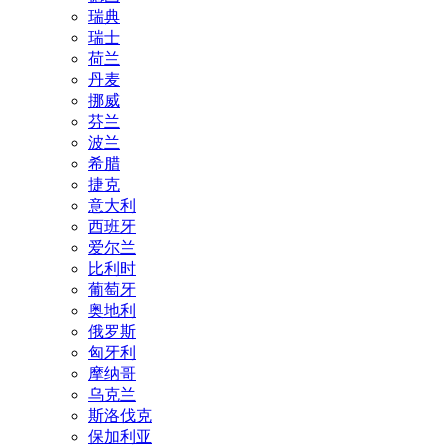
瑞典
瑞士
荷兰
丹麦
挪威
芬兰
波兰
希腊
捷克
意大利
西班牙
爱尔兰
比利时
葡萄牙
奥地利
俄罗斯
匈牙利
摩纳哥
乌克兰
斯洛伐克
保加利亚