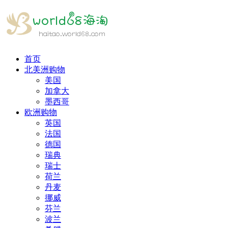
首页
北美洲购物
美国
加拿大
墨西哥
欧洲购物
英国
法国
德国
瑞典
瑞士
荷兰
丹麦
挪威
芬兰
波兰