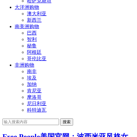
哈萨克斯坦
大洋洲购物
澳大利亚
新西兰
南美洲购物
巴西
智利
秘鲁
阿根廷
哥伦比亚
非洲购物
南非
埃及
加纳
肯尼亚
摩洛哥
尼日利亚
科特迪瓦
搜索
Free People美国官网：波西米亚风格女