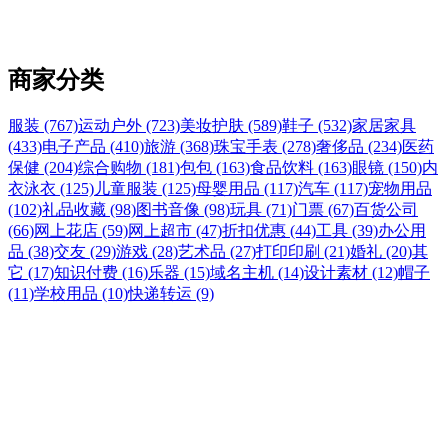
商家分类
服装 (767)
运动户外 (723)
美妆护肤 (589)
鞋子 (532)
家居家具
(433)
电子产品 (410)
旅游 (368)
珠宝手表 (278)
奢侈品 (234)
医药
保健 (204)
综合购物 (181)
包包 (163)
食品饮料 (163)
眼镜 (150)
内
衣泳衣 (125)
儿童服装 (125)
母婴用品 (117)
汽车 (117)
宠物用品
(102)
礼品收藏 (98)
图书音像 (98)
玩具 (71)
门票 (67)
百货公司
(66)
网上花店 (59)
网上超市 (47)
折扣优惠 (44)
工具 (39)
办公用
品 (38)
交友 (29)
游戏 (28)
艺术品 (27)
打印印刷 (21)
婚礼 (20)
其
它 (17)
知识付费 (16)
乐器 (15)
域名主机 (14)
设计素材 (12)
帽子
(11)
学校用品 (10)
快递转运 (9)