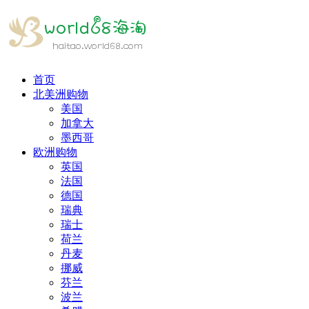
首页
北美洲购物
美国
加拿大
墨西哥
欧洲购物
英国
法国
德国
瑞典
瑞士
荷兰
丹麦
挪威
芬兰
波兰