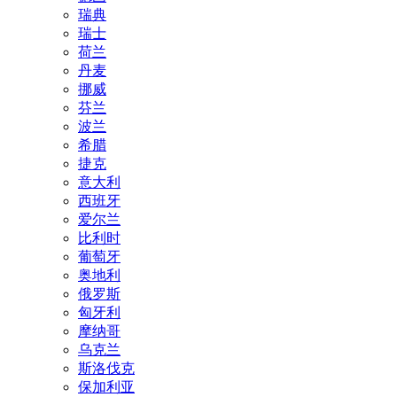
瑞典
瑞士
荷兰
丹麦
挪威
芬兰
波兰
希腊
捷克
意大利
西班牙
爱尔兰
比利时
葡萄牙
奥地利
俄罗斯
匈牙利
摩纳哥
乌克兰
斯洛伐克
保加利亚