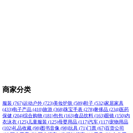
商家分类
服装 (767)
运动户外 (723)
美妆护肤 (589)
鞋子 (532)
家居家具
(433)
电子产品 (410)
旅游 (368)
珠宝手表 (278)
奢侈品 (234)
医药
保健 (204)
综合购物 (181)
包包 (163)
食品饮料 (163)
眼镜 (150)
内
衣泳衣 (125)
儿童服装 (125)
母婴用品 (117)
汽车 (117)
宠物用品
(102)
礼品收藏 (98)
图书音像 (98)
玩具 (71)
门票 (67)
百货公司