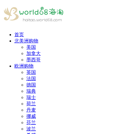
首页
北美洲购物
美国
加拿大
墨西哥
欧洲购物
英国
法国
德国
瑞典
瑞士
荷兰
丹麦
挪威
芬兰
波兰