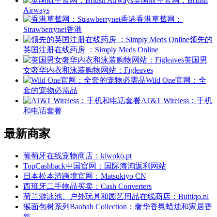
英国航空官网：British
Airways
香港草莓网：
Strawberrynet香港
领先的
英国注册在线药房 ：Simply Meds Online
英国男
女奢华内衣和泳装购物网站：Figleaves
Wild One官网：全
套的宠物必需品
AT&T Wireless：手机
和电话套餐
最新商家
葡萄牙在线宠物商店：kiwoko.pt
TopCashback中国官网：国际海淘返利网站
日本松本清跨境官网：Matsukiyo CN
西班牙二手物品买卖：Cash Converters
荷兰游泳池、户外玩具和园艺用品在线商店：Buitiqo.nl
猴面包树系列Baobab Collection：奢华香氛蜡烛和家居香
氛