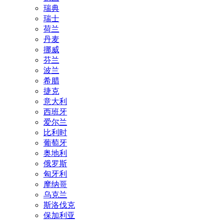
瑞典
瑞士
荷兰
丹麦
挪威
芬兰
波兰
希腊
捷克
意大利
西班牙
爱尔兰
比利时
葡萄牙
奥地利
俄罗斯
匈牙利
摩纳哥
乌克兰
斯洛伐克
保加利亚