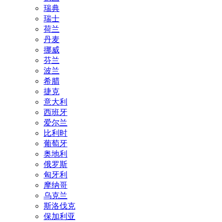
瑞典
瑞士
荷兰
丹麦
挪威
芬兰
波兰
希腊
捷克
意大利
西班牙
爱尔兰
比利时
葡萄牙
奥地利
俄罗斯
匈牙利
摩纳哥
乌克兰
斯洛伐克
保加利亚