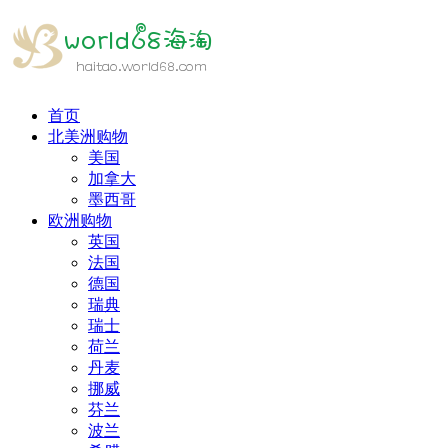
首页
北美洲购物
美国
加拿大
墨西哥
欧洲购物
英国
法国
德国
瑞典
瑞士
荷兰
丹麦
挪威
芬兰
波兰