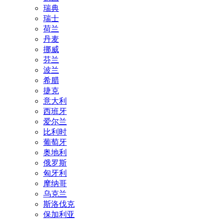
瑞典
瑞士
荷兰
丹麦
挪威
芬兰
波兰
希腊
捷克
意大利
西班牙
爱尔兰
比利时
葡萄牙
奥地利
俄罗斯
匈牙利
摩纳哥
乌克兰
斯洛伐克
保加利亚