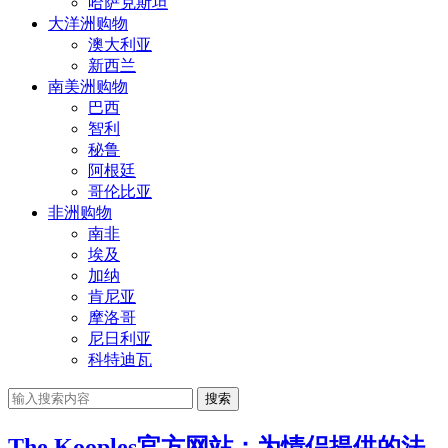
哈萨克斯坦
大洋洲购物
澳大利亚
新西兰
南美洲购物
巴西
智利
秘鲁
阿根廷
哥伦比亚
非洲购物
南非
埃及
加纳
肯尼亚
摩洛哥
尼日利亚
科特迪瓦
搜索
The Kooples官方网站：为情侣提供的法