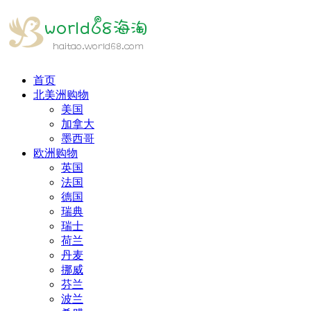
首页
北美洲购物
美国
加拿大
墨西哥
欧洲购物
英国
法国
德国
瑞典
瑞士
荷兰
丹麦
挪威
芬兰
波兰