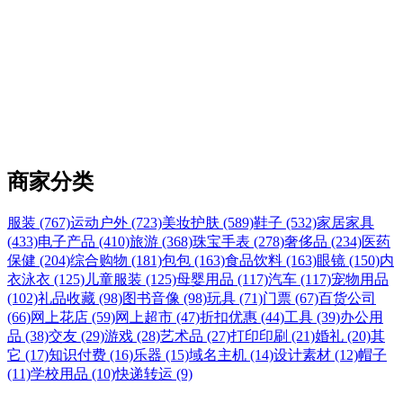
商家分类
服装 (767)
运动户外 (723)
美妆护肤 (589)
鞋子 (532)
家居家具
(433)
电子产品 (410)
旅游 (368)
珠宝手表 (278)
奢侈品 (234)
医药
保健 (204)
综合购物 (181)
包包 (163)
食品饮料 (163)
眼镜 (150)
内
衣泳衣 (125)
儿童服装 (125)
母婴用品 (117)
汽车 (117)
宠物用品
(102)
礼品收藏 (98)
图书音像 (98)
玩具 (71)
门票 (67)
百货公司
(66)
网上花店 (59)
网上超市 (47)
折扣优惠 (44)
工具 (39)
办公用
品 (38)
交友 (29)
游戏 (28)
艺术品 (27)
打印印刷 (21)
婚礼 (20)
其
它 (17)
知识付费 (16)
乐器 (15)
域名主机 (14)
设计素材 (12)
帽子
(11)
学校用品 (10)
快递转运 (9)