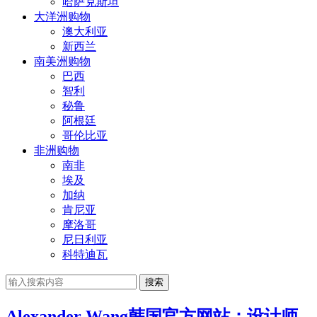
哈萨克斯坦
大洋洲购物
澳大利亚
新西兰
南美洲购物
巴西
智利
秘鲁
阿根廷
哥伦比亚
非洲购物
南非
埃及
加纳
肯尼亚
摩洛哥
尼日利亚
科特迪瓦
搜索
Alexander Wang韩国官方网站：设计师