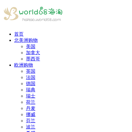
首页
北美洲购物
美国
加拿大
墨西哥
欧洲购物
英国
法国
德国
瑞典
瑞士
荷兰
丹麦
挪威
芬兰
波兰