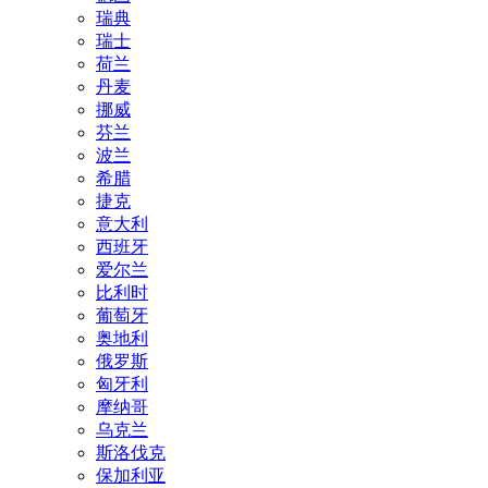
瑞典
瑞士
荷兰
丹麦
挪威
芬兰
波兰
希腊
捷克
意大利
西班牙
爱尔兰
比利时
葡萄牙
奥地利
俄罗斯
匈牙利
摩纳哥
乌克兰
斯洛伐克
保加利亚