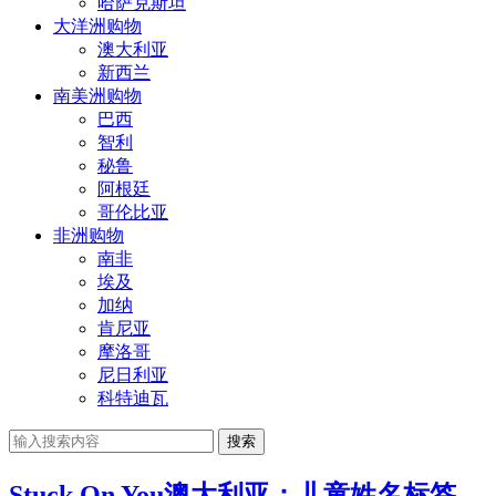
哈萨克斯坦
大洋洲购物
澳大利亚
新西兰
南美洲购物
巴西
智利
秘鲁
阿根廷
哥伦比亚
非洲购物
南非
埃及
加纳
肯尼亚
摩洛哥
尼日利亚
科特迪瓦
搜索
Stuck On You澳大利亚：儿童姓名标签、