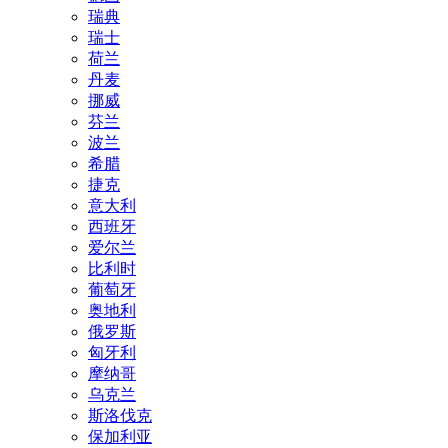
瑞典
瑞士
荷兰
丹麦
挪威
芬兰
波兰
希腊
捷克
意大利
西班牙
爱尔兰
比利时
葡萄牙
奥地利
俄罗斯
匈牙利
摩纳哥
乌克兰
斯洛伐克
保加利亚