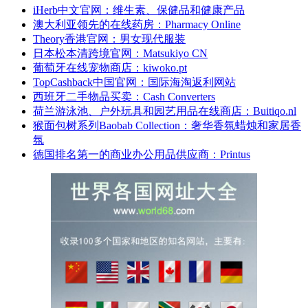
iHerb中文官网：维生素、保健品和健康产品
澳大利亚领先的在线药房：Pharmacy Online
Theory香港官网：男女现代服装
日本松本清跨境官网：Matsukiyo CN
葡萄牙在线宠物商店：kiwoko.pt
TopCashback中国官网：国际海淘返利网站
西班牙二手物品买卖：Cash Converters
荷兰游泳池、户外玩具和园艺用品在线商店：Buitiqo.nl
猴面包树系列Baobab Collection：奢华香氛蜡烛和家居香
氛
德国排名第一的商业办公用品供应商：Printus