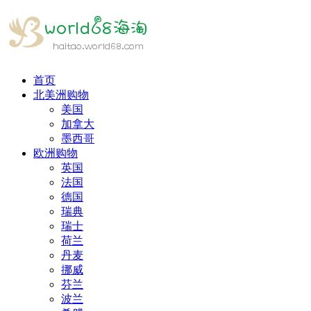
首页
北美洲购物
美国
加拿大
墨西哥
欧洲购物
英国
法国
德国
瑞典
瑞士
荷兰
丹麦
挪威
芬兰
波兰