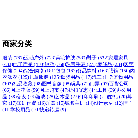
商家分类
服装 (767)
运动户外 (723)
美妆护肤 (589)
鞋子 (532)
家居家具
(433)
电子产品 (410)
旅游 (368)
珠宝手表 (278)
奢侈品 (234)
医药
保健 (204)
综合购物 (181)
包包 (163)
食品饮料 (163)
眼镜 (150)
内
衣泳衣 (125)
儿童服装 (125)
母婴用品 (117)
汽车 (117)
宠物用品
(102)
礼品收藏 (98)
图书音像 (98)
玩具 (71)
门票 (67)
百货公司
(66)
网上花店 (59)
网上超市 (47)
折扣优惠 (44)
工具 (39)
办公用
品 (38)
交友 (29)
游戏 (28)
艺术品 (27)
打印印刷 (21)
婚礼 (20)
其
它 (17)
知识付费 (16)
乐器 (15)
域名主机 (14)
设计素材 (12)
帽子
(11)
学校用品 (10)
快递转运 (9)