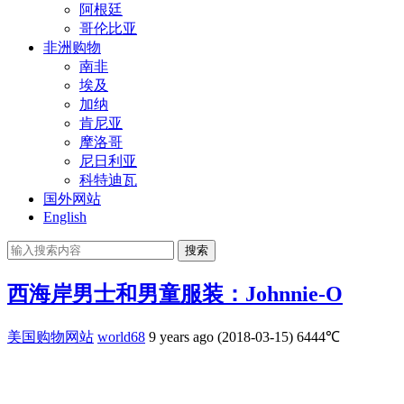
阿根廷
哥伦比亚
非洲购物
南非
埃及
加纳
肯尼亚
摩洛哥
尼日利亚
科特迪瓦
国外网站
English
搜索
西海岸男士和男童服装：Johnnie-O
美国购物网站
world68
9 years ago (2018-03-15)
6444℃