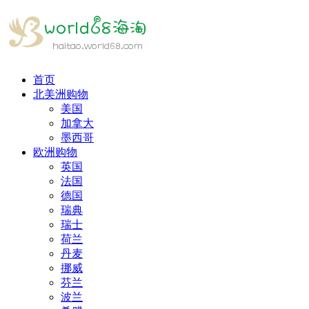
首页
北美洲购物
美国
加拿大
墨西哥
欧洲购物
英国
法国
德国
瑞典
瑞士
荷兰
丹麦
挪威
芬兰
波兰