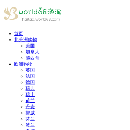
首页
北美洲购物
美国
加拿大
墨西哥
欧洲购物
英国
法国
德国
瑞典
瑞士
荷兰
丹麦
挪威
芬兰
波兰