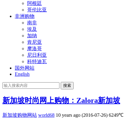
阿根廷
哥伦比亚
非洲购物
南非
埃及
加纳
肯尼亚
摩洛哥
尼日利亚
科特迪瓦
国外网站
English
搜索
新加坡时尚网上购物：Zalora新加坡
新加坡购物网站
world68
10 years ago (2016-07-26)
6249℃