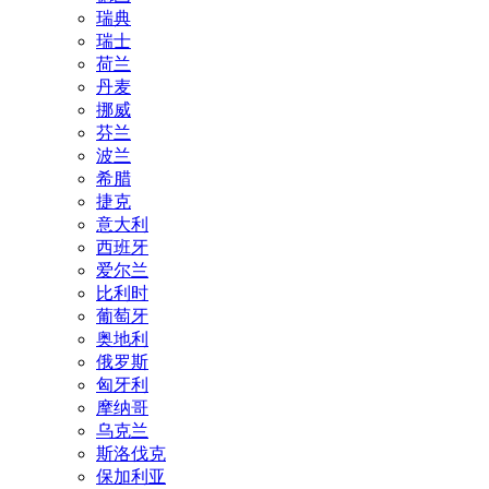
瑞典
瑞士
荷兰
丹麦
挪威
芬兰
波兰
希腊
捷克
意大利
西班牙
爱尔兰
比利时
葡萄牙
奥地利
俄罗斯
匈牙利
摩纳哥
乌克兰
斯洛伐克
保加利亚