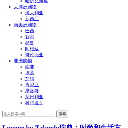
哈萨克斯坦
大洋洲购物
澳大利亚
新西兰
南美洲购物
巴西
智利
秘鲁
阿根廷
哥伦比亚
非洲购物
南非
埃及
加纳
肯尼亚
摩洛哥
尼日利亚
科特迪瓦
搜索
Lounge by Zalando瑞典：时尚和生活方