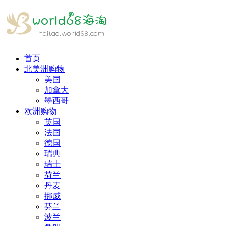
首页
北美洲购物
美国
加拿大
墨西哥
欧洲购物
英国
法国
德国
瑞典
瑞士
荷兰
丹麦
挪威
芬兰
波兰