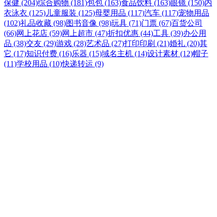
保健 (204)
综合购物 (181)
包包 (163)
食品饮料 (163)
眼镜 (150)
内
衣泳衣 (125)
儿童服装 (125)
母婴用品 (117)
汽车 (117)
宠物用品
(102)
礼品收藏 (98)
图书音像 (98)
玩具 (71)
门票 (67)
百货公司
(66)
网上花店 (59)
网上超市 (47)
折扣优惠 (44)
工具 (39)
办公用
品 (38)
交友 (29)
游戏 (28)
艺术品 (27)
打印印刷 (21)
婚礼 (20)
其
它 (17)
知识付费 (16)
乐器 (15)
域名主机 (14)
设计素材 (12)
帽子
(11)
学校用品 (10)
快递转运 (9)