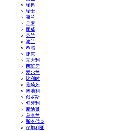
瑞典
瑞士
荷兰
丹麦
挪威
芬兰
波兰
希腊
捷克
意大利
西班牙
爱尔兰
比利时
葡萄牙
奥地利
俄罗斯
匈牙利
摩纳哥
乌克兰
斯洛伐克
保加利亚