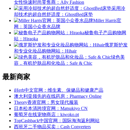
女性快速时尚零售商：Ally Fashion
采用冷
却技术的超自然舒适度：GhostBed床垫
Miller Harris官
网：英国小众香水品牌
秘鲁电子产品购物网
站：Hiraoka
俄罗斯护发
和专业化妆品购物网站：Hihair
绿色美
容，有机护肤品和化妆品：Safe & Chic
最新商家
iHerb中文官网：维生素、保健品和健康产品
澳大利亚领先的在线药房：Pharmacy Online
Theory香港官网：男女现代服装
日本松本清跨境官网：Matsukiyo CN
葡萄牙在线宠物商店：kiwoko.pt
TopCashback中国官网：国际海淘返利网站
西班牙二手物品买卖：Cash Converters