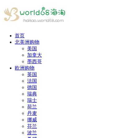
首页
北美洲购物
美国
加拿大
墨西哥
欧洲购物
英国
法国
德国
瑞典
瑞士
荷兰
丹麦
挪威
芬兰
波兰