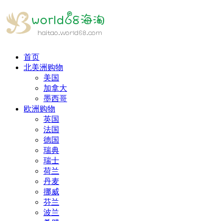
首页
北美洲购物
美国
加拿大
墨西哥
欧洲购物
英国
法国
德国
瑞典
瑞士
荷兰
丹麦
挪威
芬兰
波兰