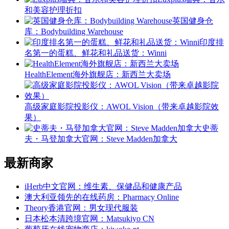
和美容护理折扣
英国健身仓
库：Bodybuilding Warehouse
印度排
名第一的蛋糕、鲜花和礼品送货：Winni
HealthElement海外旗舰店：新西兰大卖场
高级家庭影院投影仪：AWOL Vision（带来卓越影院效
果）
史蒂
夫・马登加拿大官网：Steve Madden加拿大
最新商家
iHerb中文官网：维生素、保健品和健康产品
澳大利亚领先的在线药房：Pharmacy Online
Theory香港官网：男女现代服装
日本松本清跨境官网：Matsukiyo CN