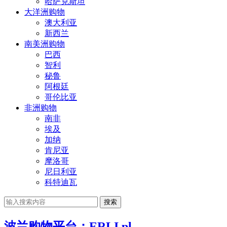
哈萨克斯坦
大洋洲购物
澳大利亚
新西兰
南美洲购物
巴西
智利
秘鲁
阿根廷
哥伦比亚
非洲购物
南非
埃及
加纳
肯尼亚
摩洛哥
尼日利亚
科特迪瓦
搜索
波兰购物平台：ERLI.pl