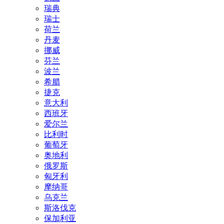
瑞典
瑞士
荷兰
丹麦
挪威
芬兰
波兰
希腊
捷克
意大利
西班牙
爱尔兰
比利时
葡萄牙
奥地利
俄罗斯
匈牙利
摩纳哥
乌克兰
斯洛伐克
保加利亚