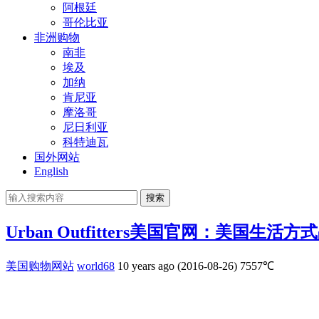
阿根廷
哥伦比亚
非洲购物
南非
埃及
加纳
肯尼亚
摩洛哥
尼日利亚
科特迪瓦
国外网站
English
搜索
Urban Outfitters美国官网：美国生活方
美国购物网站
world68
10 years ago (2016-08-26)
7557℃