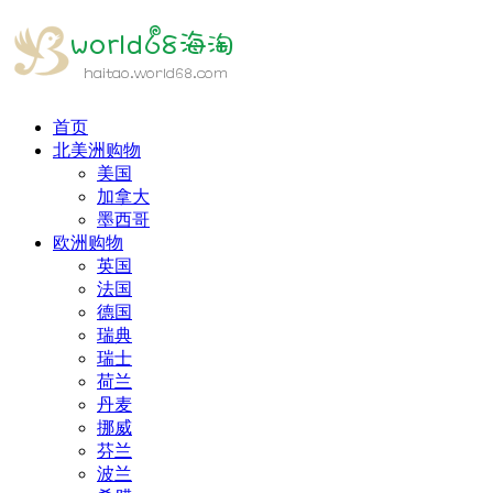
首页
北美洲购物
美国
加拿大
墨西哥
欧洲购物
英国
法国
德国
瑞典
瑞士
荷兰
丹麦
挪威
芬兰
波兰