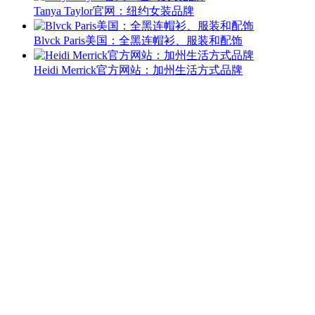
Tanya Taylor官网：纽约女装品牌
Blvck Paris美国：全黑连帽衫、服装和配饰
Heidi Merrick官方网站：加州生活方式品牌