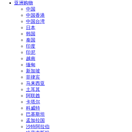
亚洲购物
中国
中国香港
中国台湾
日本
韩国
泰国
印度
印尼
越南
缅甸
新加坡
菲律宾
马来西亚
土耳其
阿联酋
卡塔尔
科威特
巴基斯坦
孟加拉国
沙特阿拉伯