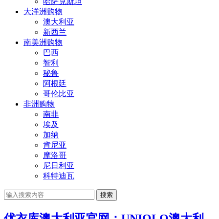
哈萨克斯坦
大洋洲购物
澳大利亚
新西兰
南美洲购物
巴西
智利
秘鲁
阿根廷
哥伦比亚
非洲购物
南非
埃及
加纳
肯尼亚
摩洛哥
尼日利亚
科特迪瓦
搜索
优衣库澳大利亚官网：UNIQLO澳大利