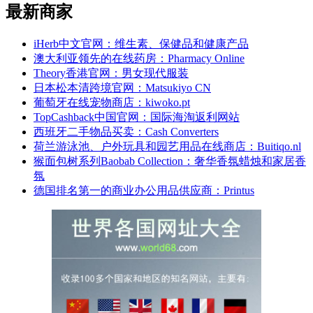
最新商家
iHerb中文官网：维生素、保健品和健康产品
澳大利亚领先的在线药房：Pharmacy Online
Theory香港官网：男女现代服装
日本松本清跨境官网：Matsukiyo CN
葡萄牙在线宠物商店：kiwoko.pt
TopCashback中国官网：国际海淘返利网站
西班牙二手物品买卖：Cash Converters
荷兰游泳池、户外玩具和园艺用品在线商店：Buitiqo.nl
猴面包树系列Baobab Collection：奢华香氛蜡烛和家居香
氛
德国排名第一的商业办公用品供应商：Printus