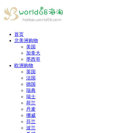
首页
北美洲购物
美国
加拿大
墨西哥
欧洲购物
英国
法国
德国
瑞典
瑞士
荷兰
丹麦
挪威
芬兰
波兰