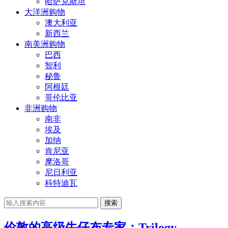
哈萨克斯坦
大洋洲购物
澳大利亚
新西兰
南美洲购物
巴西
智利
秘鲁
阿根廷
哥伦比亚
非洲购物
南非
埃及
加纳
肯尼亚
摩洛哥
尼日利亚
科特迪瓦
搜索
伦敦的高级牛仔布专家：Trilogy