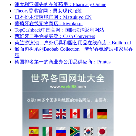
澳大利亚领先的在线药房：Pharmacy Online
Theory香港官网：男女现代服装
日本松本清跨境官网：Matsukiyo CN
葡萄牙在线宠物商店：kiwoko.pt
TopCashback中国官网：国际海淘返利网站
西班牙二手物品买卖：Cash Converters
荷兰游泳池、户外玩具和园艺用品在线商店：Buitiqo.nl
猴面包树系列Baobab Collection：奢华香氛蜡烛和家居香
氛
德国排名第一的商业办公用品供应商：Printus