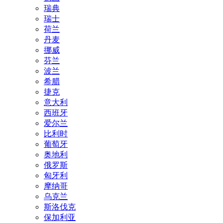
瑞典
瑞士
荷兰
丹麦
挪威
芬兰
波兰
希腊
捷克
意大利
西班牙
爱尔兰
比利时
葡萄牙
奥地利
俄罗斯
匈牙利
摩纳哥
乌克兰
斯洛伐克
保加利亚