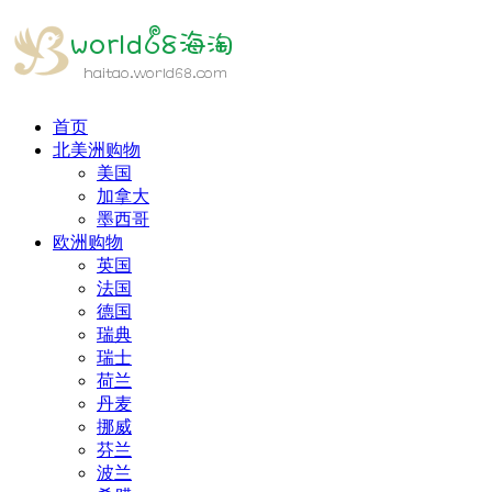
首页
北美洲购物
美国
加拿大
墨西哥
欧洲购物
英国
法国
德国
瑞典
瑞士
荷兰
丹麦
挪威
芬兰
波兰