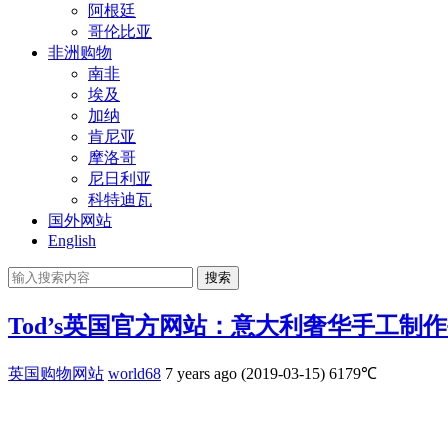
阿根廷
哥伦比亚
非洲购物
南非
埃及
加纳
肯尼亚
摩洛哥
尼日利亚
科特迪瓦
国外网站
English
搜索
Tod’s英国官方网站：意大利奢华手工制
英国购物网站
world68
7 years ago (2019-03-15)
6179℃