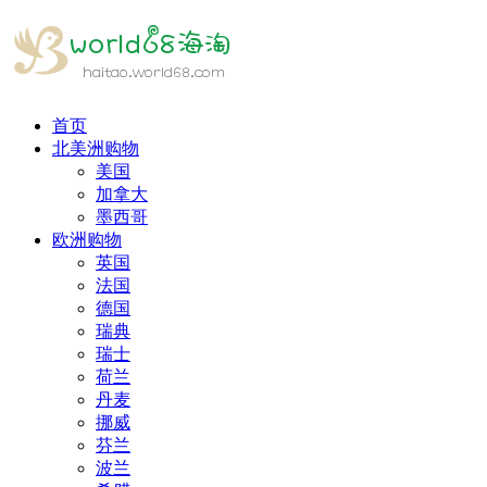
首页
北美洲购物
美国
加拿大
墨西哥
欧洲购物
英国
法国
德国
瑞典
瑞士
荷兰
丹麦
挪威
芬兰
波兰