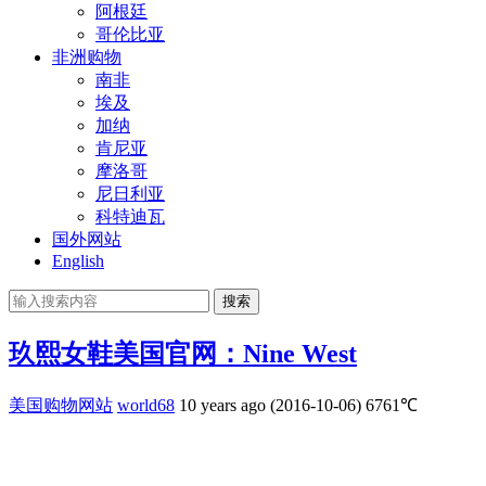
阿根廷
哥伦比亚
非洲购物
南非
埃及
加纳
肯尼亚
摩洛哥
尼日利亚
科特迪瓦
国外网站
English
搜索
玖熙女鞋美国官网：Nine West
美国购物网站
world68
10 years ago (2016-10-06)
6761℃