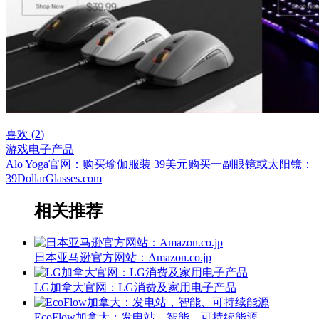
喜欢 (
2
)
游戏
电子产品
Alo Yoga官网：购买瑜伽服装
39美元购买一副眼镜或太阳镜：
39DollarGlasses.com
相关推荐
日本亚马逊官方网站：Amazon.co.jp
LG加拿大官网：LG消费及家用电子产品
EcoFlow加拿大：发电站，智能、可持续能源