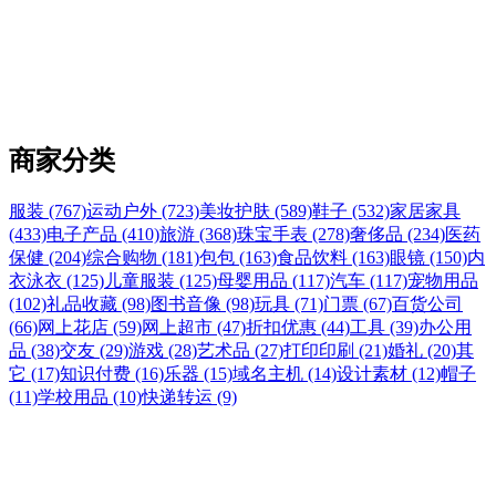
商家分类
服装 (767)
运动户外 (723)
美妆护肤 (589)
鞋子 (532)
家居家具
(433)
电子产品 (410)
旅游 (368)
珠宝手表 (278)
奢侈品 (234)
医药
保健 (204)
综合购物 (181)
包包 (163)
食品饮料 (163)
眼镜 (150)
内
衣泳衣 (125)
儿童服装 (125)
母婴用品 (117)
汽车 (117)
宠物用品
(102)
礼品收藏 (98)
图书音像 (98)
玩具 (71)
门票 (67)
百货公司
(66)
网上花店 (59)
网上超市 (47)
折扣优惠 (44)
工具 (39)
办公用
品 (38)
交友 (29)
游戏 (28)
艺术品 (27)
打印印刷 (21)
婚礼 (20)
其
它 (17)
知识付费 (16)
乐器 (15)
域名主机 (14)
设计素材 (12)
帽子
(11)
学校用品 (10)
快递转运 (9)