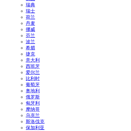
瑞典
瑞士
荷兰
丹麦
挪威
芬兰
波兰
希腊
捷克
意大利
西班牙
爱尔兰
比利时
葡萄牙
奥地利
俄罗斯
匈牙利
摩纳哥
乌克兰
斯洛伐克
保加利亚