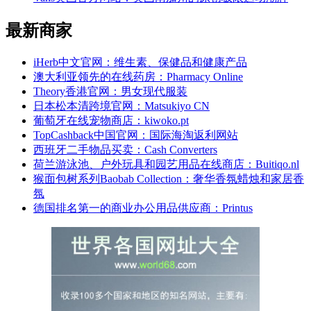
最新商家
iHerb中文官网：维生素、保健品和健康产品
澳大利亚领先的在线药房：Pharmacy Online
Theory香港官网：男女现代服装
日本松本清跨境官网：Matsukiyo CN
葡萄牙在线宠物商店：kiwoko.pt
TopCashback中国官网：国际海淘返利网站
西班牙二手物品买卖：Cash Converters
荷兰游泳池、户外玩具和园艺用品在线商店：Buitiqo.nl
猴面包树系列Baobab Collection：奢华香氛蜡烛和家居香
氛
德国排名第一的商业办公用品供应商：Printus