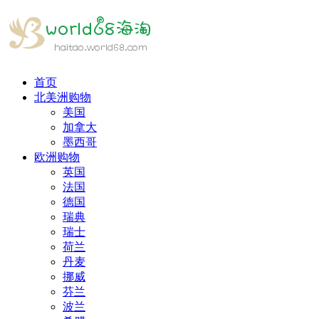
首页
北美洲购物
美国
加拿大
墨西哥
欧洲购物
英国
法国
德国
瑞典
瑞士
荷兰
丹麦
挪威
芬兰
波兰