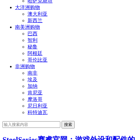
哈萨克斯坦
大洋洲购物
澳大利亚
新西兰
南美洲购物
巴西
智利
秘鲁
阿根廷
哥伦比亚
非洲购物
南非
埃及
加纳
肯尼亚
摩洛哥
尼日利亚
科特迪瓦
搜索
SteelSeries赛睿官网：游戏外设和配件的