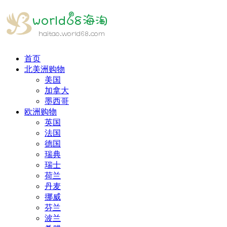
首页
北美洲购物
美国
加拿大
墨西哥
欧洲购物
英国
法国
德国
瑞典
瑞士
荷兰
丹麦
挪威
芬兰
波兰