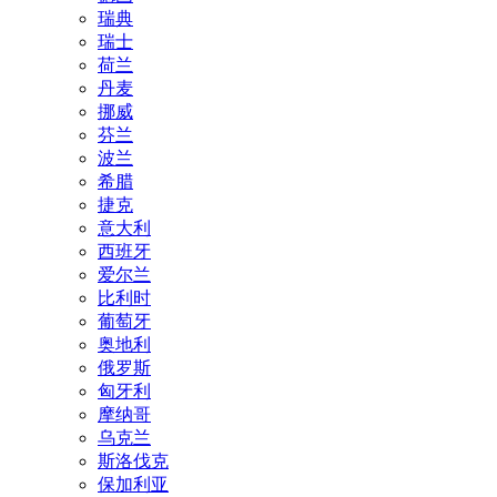
瑞典
瑞士
荷兰
丹麦
挪威
芬兰
波兰
希腊
捷克
意大利
西班牙
爱尔兰
比利时
葡萄牙
奥地利
俄罗斯
匈牙利
摩纳哥
乌克兰
斯洛伐克
保加利亚