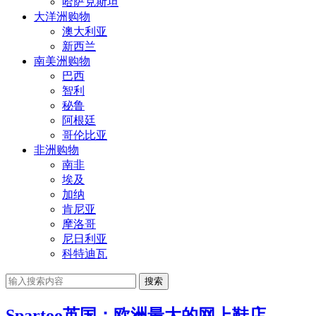
哈萨克斯坦
大洋洲购物
澳大利亚
新西兰
南美洲购物
巴西
智利
秘鲁
阿根廷
哥伦比亚
非洲购物
南非
埃及
加纳
肯尼亚
摩洛哥
尼日利亚
科特迪瓦
搜索
Spartoo英国：欧洲最大的网上鞋店