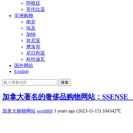
阿根廷
哥伦比亚
非洲购物
南非
埃及
加纳
肯尼亚
摩洛哥
尼日利亚
科特迪瓦
国外网站
English
搜索
加拿大著名的奢侈品购物网站：SSENSE
加拿大购物网站
world68
3 years ago (2023-11-15)
104342℃