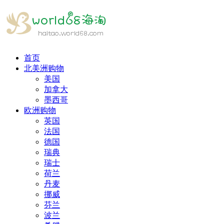
首页
北美洲购物
美国
加拿大
墨西哥
欧洲购物
英国
法国
德国
瑞典
瑞士
荷兰
丹麦
挪威
芬兰
波兰