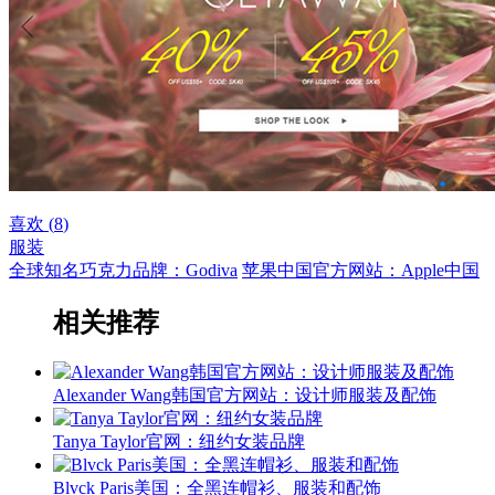
喜欢 (
8
)
服装
全球知名巧克力品牌：Godiva
苹果中国官方网站：Apple中国
相关推荐
Alexander Wang韩国官方网站：设计师服装及配饰
Tanya Taylor官网：纽约女装品牌
Blvck Paris美国：全黑连帽衫、服装和配饰