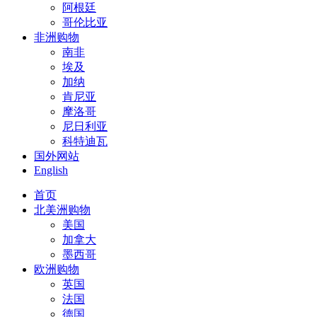
阿根廷
哥伦比亚
非洲购物
南非
埃及
加纳
肯尼亚
摩洛哥
尼日利亚
科特迪瓦
国外网站
English
首页
北美洲购物
美国
加拿大
墨西哥
欧洲购物
英国
法国
德国