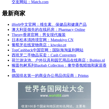
交友网站：Match.com
最新商家
iHerb中文官网：维生素、保健品和健康产品
澳大利亚领先的在线药房：Pharmacy Online
Theory香港官网：男女现代服装
日本松本清跨境官网：Matsukiyo CN
葡萄牙在线宠物商店：kiwoko.pt
TopCashback中国官网：国际海淘返利网站
西班牙二手物品买卖：Cash Converters
荷兰游泳池、户外玩具和园艺用品在线商店：Buitiqo.nl
猴面包树系列Baobab Collection：奢华香氛蜡烛和家居香
氛
德国排名第一的商业办公用品供应商：Printus