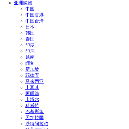
亚洲购物
中国
中国香港
中国台湾
日本
韩国
泰国
印度
印尼
越南
缅甸
新加坡
菲律宾
马来西亚
土耳其
阿联酋
卡塔尔
科威特
巴基斯坦
孟加拉国
沙特阿拉伯