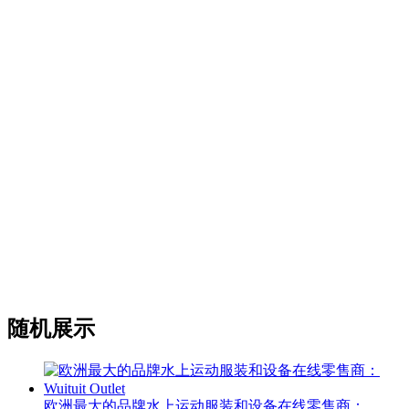
随机展示
欧洲最大的品牌水上运动服装和设备在线零售商：