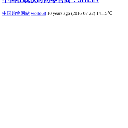
中国购物网站
world68
10 years ago (2016-07-22)
14115℃