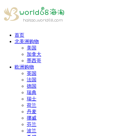
首页
北美洲购物
美国
加拿大
墨西哥
欧洲购物
英国
法国
德国
瑞典
瑞士
荷兰
丹麦
挪威
芬兰
波兰