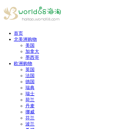
首页
北美洲购物
美国
加拿大
墨西哥
欧洲购物
英国
法国
德国
瑞典
瑞士
荷兰
丹麦
挪威
芬兰
波兰