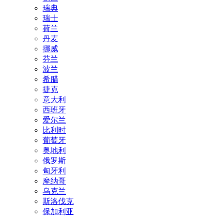
瑞典
瑞士
荷兰
丹麦
挪威
芬兰
波兰
希腊
捷克
意大利
西班牙
爱尔兰
比利时
葡萄牙
奥地利
俄罗斯
匈牙利
摩纳哥
乌克兰
斯洛伐克
保加利亚