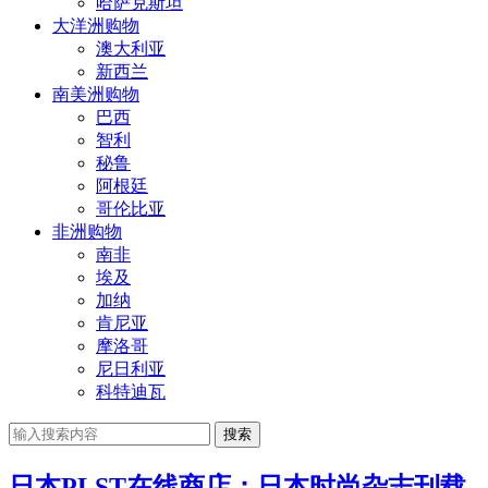
哈萨克斯坦
大洋洲购物
澳大利亚
新西兰
南美洲购物
巴西
智利
秘鲁
阿根廷
哥伦比亚
非洲购物
南非
埃及
加纳
肯尼亚
摩洛哥
尼日利亚
科特迪瓦
搜索
日本PLST在线商店：日本时尚杂志刊载