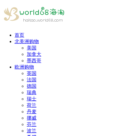
首页
北美洲购物
美国
加拿大
墨西哥
欧洲购物
英国
法国
德国
瑞典
瑞士
荷兰
丹麦
挪威
芬兰
波兰