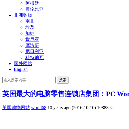
阿根廷
哥伦比亚
非洲购物
南非
埃及
加纳
肯尼亚
摩洛哥
尼日利亚
科特迪瓦
国外网站
English
搜索
英国最大的电脑零售连锁店集团：PC Wor
英国购物网站
world68
10 years ago (2016-10-10)
10888℃