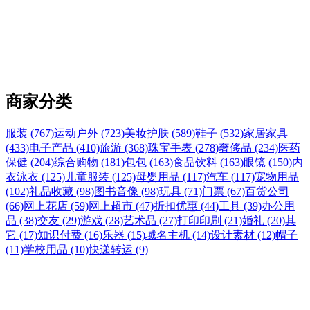
商家分类
服装 (767)
运动户外 (723)
美妆护肤 (589)
鞋子 (532)
家居家具
(433)
电子产品 (410)
旅游 (368)
珠宝手表 (278)
奢侈品 (234)
医药
保健 (204)
综合购物 (181)
包包 (163)
食品饮料 (163)
眼镜 (150)
内
衣泳衣 (125)
儿童服装 (125)
母婴用品 (117)
汽车 (117)
宠物用品
(102)
礼品收藏 (98)
图书音像 (98)
玩具 (71)
门票 (67)
百货公司
(66)
网上花店 (59)
网上超市 (47)
折扣优惠 (44)
工具 (39)
办公用
品 (38)
交友 (29)
游戏 (28)
艺术品 (27)
打印印刷 (21)
婚礼 (20)
其
它 (17)
知识付费 (16)
乐器 (15)
域名主机 (14)
设计素材 (12)
帽子
(11)
学校用品 (10)
快递转运 (9)