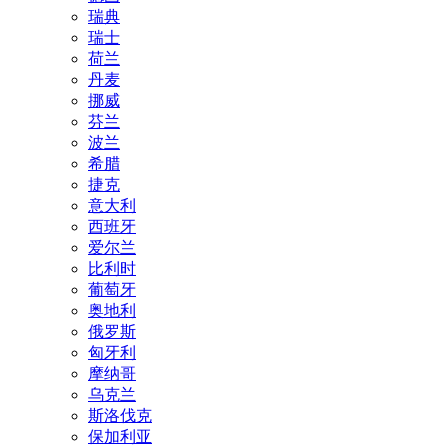
瑞典
瑞士
荷兰
丹麦
挪威
芬兰
波兰
希腊
捷克
意大利
西班牙
爱尔兰
比利时
葡萄牙
奥地利
俄罗斯
匈牙利
摩纳哥
乌克兰
斯洛伐克
保加利亚