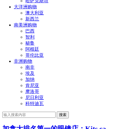
哈萨克斯坦
大洋洲购物
澳大利亚
新西兰
南美洲购物
巴西
智利
秘鲁
阿根廷
哥伦比亚
非洲购物
南非
埃及
加纳
肯尼亚
摩洛哥
尼日利亚
科特迪瓦
搜索
加拿大排名第一的眼镜店：Kits.ca