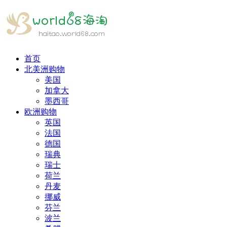
首页
北美洲购物
美国
加拿大
墨西哥
欧洲购物
英国
法国
德国
瑞典
瑞士
荷兰
丹麦
挪威
芬兰
波兰