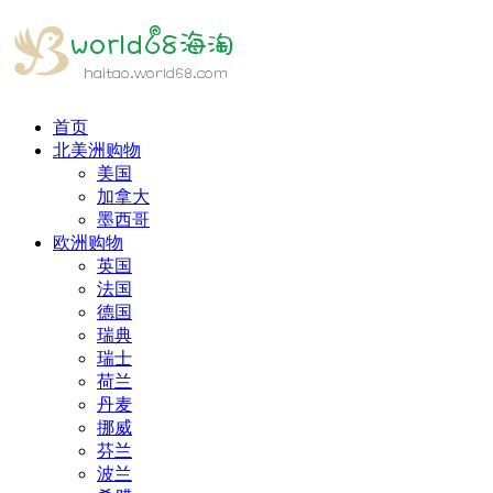
首页
北美洲购物
美国
加拿大
墨西哥
欧洲购物
英国
法国
德国
瑞典
瑞士
荷兰
丹麦
挪威
芬兰
波兰