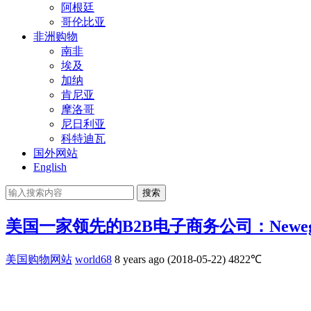
阿根廷
哥伦比亚
非洲购物
南非
埃及
加纳
肯尼亚
摩洛哥
尼日利亚
科特迪瓦
国外网站
English
搜索
美国一家领先的B2B电子商务公司：Newegg B
美国购物网站
world68
8 years ago (2018-05-22)
4822℃