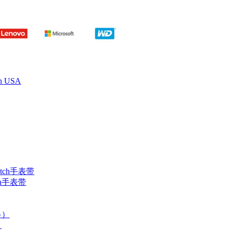
 USA
ch手表带
）