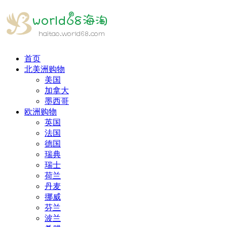
首页
北美洲购物
美国
加拿大
墨西哥
欧洲购物
英国
法国
德国
瑞典
瑞士
荷兰
丹麦
挪威
芬兰
波兰