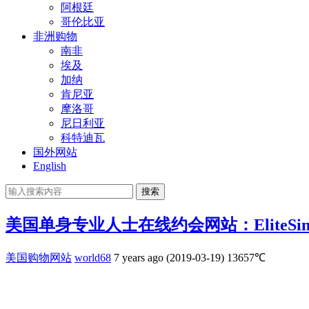
阿根廷
哥伦比亚
非洲购物
南非
埃及
加纳
肯尼亚
摩洛哥
尼日利亚
科特迪瓦
国外网站
English
搜索
美国单身专业人士在线约会网站：EliteSing
美国购物网站
world68
7 years ago (2019-03-19)
13657℃