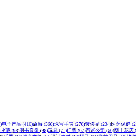
)
电子产品 (410)
旅游 (368)
珠宝手表 (278)
奢侈品 (234)
医药保健 (20
收藏 (98)
图书音像 (98)
玩具 (71)
门票 (67)
百货公司 (66)
网上花店 (