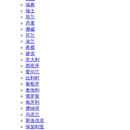
瑞典
瑞士
荷兰
丹麦
挪威
芬兰
波兰
希腊
捷克
意大利
西班牙
爱尔兰
比利时
葡萄牙
奥地利
俄罗斯
匈牙利
摩纳哥
乌克兰
斯洛伐克
保加利亚