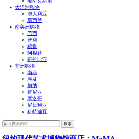
哈萨克斯坦
大洋洲购物
澳大利亚
新西兰
南美洲购物
巴西
智利
秘鲁
阿根廷
哥伦比亚
非洲购物
南非
埃及
加纳
肯尼亚
摩洛哥
尼日利亚
科特迪瓦
搜索
纽约现代艺术博物馆商店：MoMA