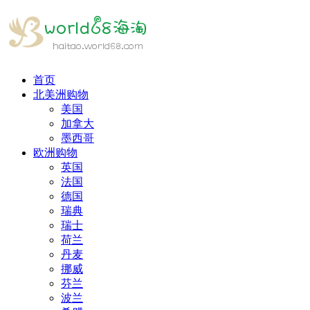
首页
北美洲购物
美国
加拿大
墨西哥
欧洲购物
英国
法国
德国
瑞典
瑞士
荷兰
丹麦
挪威
芬兰
波兰