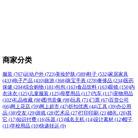
商家分类
服装 (767)
运动户外 (723)
美妆护肤 (589)
鞋子 (532)
家居家具
(433)
电子产品 (410)
旅游 (368)
珠宝手表 (278)
奢侈品 (234)
医药
保健 (204)
综合购物 (181)
包包 (163)
食品饮料 (163)
眼镜 (150)
内
衣泳衣 (125)
儿童服装 (125)
母婴用品 (117)
汽车 (117)
宠物用品
(102)
礼品收藏 (98)
图书音像 (98)
玩具 (71)
门票 (67)
百货公司
(66)
网上花店 (59)
网上超市 (47)
折扣优惠 (44)
工具 (39)
办公用
品 (38)
交友 (29)
游戏 (28)
艺术品 (27)
打印印刷 (21)
婚礼 (20)
其
它 (17)
知识付费 (16)
乐器 (15)
域名主机 (14)
设计素材 (12)
帽子
(11)
学校用品 (10)
快递转运 (9)