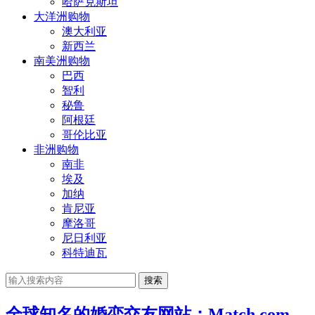
哈萨克斯坦
大洋洲购物
澳大利亚
新西兰
南美洲购物
巴西
智利
秘鲁
阿根廷
哥伦比亚
非洲购物
南非
埃及
加纳
肯尼亚
摩洛哥
尼日利亚
科特迪瓦
搜索
全球知名的婚恋交友网站：Match.com