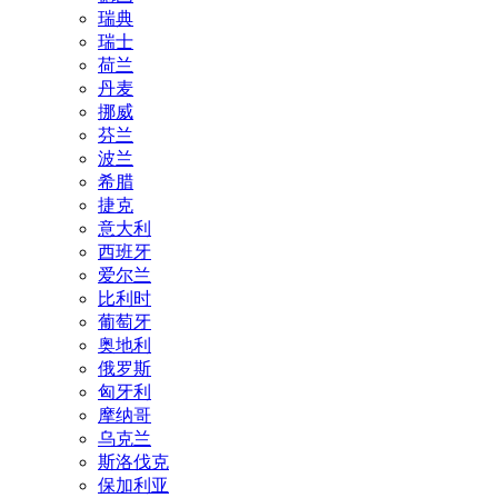
瑞典
瑞士
荷兰
丹麦
挪威
芬兰
波兰
希腊
捷克
意大利
西班牙
爱尔兰
比利时
葡萄牙
奥地利
俄罗斯
匈牙利
摩纳哥
乌克兰
斯洛伐克
保加利亚