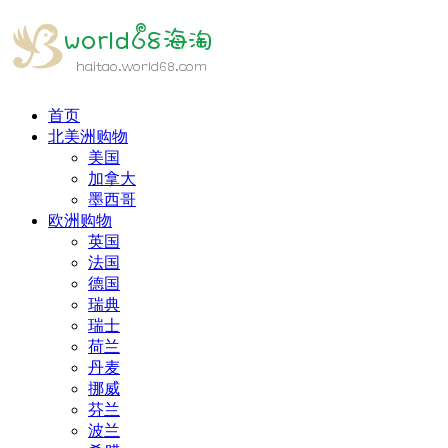
首页
北美洲购物
美国
加拿大
墨西哥
欧洲购物
英国
法国
德国
瑞典
瑞士
荷兰
丹麦
挪威
芬兰
波兰