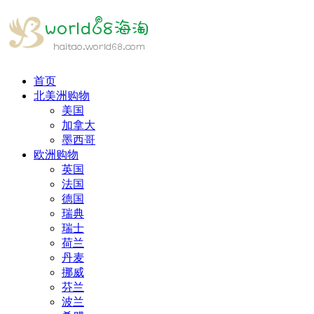
首页
北美洲购物
美国
加拿大
墨西哥
欧洲购物
英国
法国
德国
瑞典
瑞士
荷兰
丹麦
挪威
芬兰
波兰