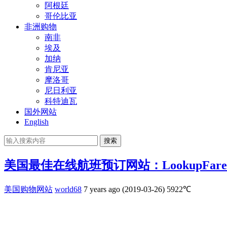
阿根廷
哥伦比亚
非洲购物
南非
埃及
加纳
肯尼亚
摩洛哥
尼日利亚
科特迪瓦
国外网站
English
搜索
美国最佳在线航班预订网站：LookupFare
美国购物网站
world68
7 years ago (2019-03-26)
5922℃