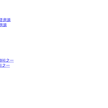
赁房源
游社之一