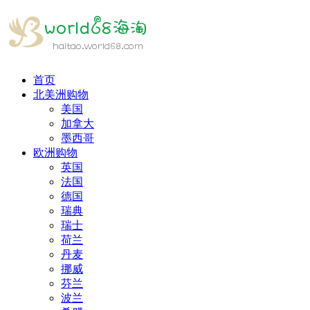
首页
北美洲购物
美国
加拿大
墨西哥
欧洲购物
英国
法国
德国
瑞典
瑞士
荷兰
丹麦
挪威
芬兰
波兰