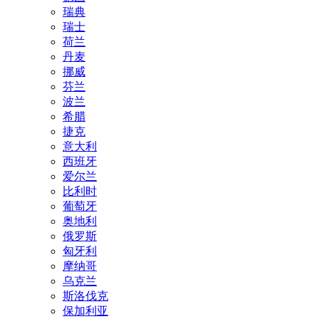
瑞典
瑞士
荷兰
丹麦
挪威
芬兰
波兰
希腊
捷克
意大利
西班牙
爱尔兰
比利时
葡萄牙
奥地利
俄罗斯
匈牙利
摩纳哥
乌克兰
斯洛伐克
保加利亚