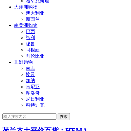
哈萨克斯坦
大洋洲购物
澳大利亚
新西兰
南美洲购物
巴西
智利
秘鲁
阿根廷
哥伦比亚
非洲购物
南非
埃及
加纳
肯尼亚
摩洛哥
尼日利亚
科特迪瓦
搜索
荷兰本土平价百货：HEMA