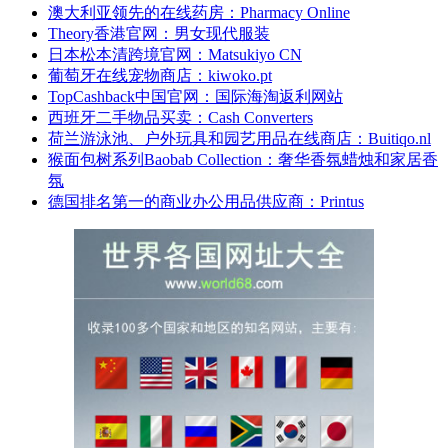
澳大利亚领先的在线药房：Pharmacy Online
Theory香港官网：男女现代服装
日本松本清跨境官网：Matsukiyo CN
葡萄牙在线宠物商店：kiwoko.pt
TopCashback中国官网：国际海淘返利网站
西班牙二手物品买卖：Cash Converters
荷兰游泳池、户外玩具和园艺用品在线商店：Buitiqo.nl
猴面包树系列Baobab Collection：奢华香氛蜡烛和家居香
氛
德国排名第一的商业办公用品供应商：Printus