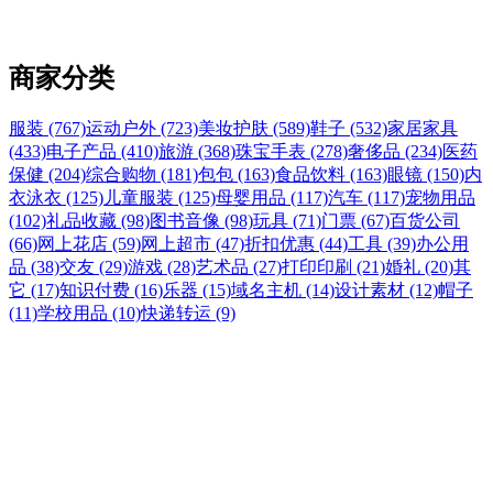
商家分类
服装 (767)
运动户外 (723)
美妆护肤 (589)
鞋子 (532)
家居家具
(433)
电子产品 (410)
旅游 (368)
珠宝手表 (278)
奢侈品 (234)
医药
保健 (204)
综合购物 (181)
包包 (163)
食品饮料 (163)
眼镜 (150)
内
衣泳衣 (125)
儿童服装 (125)
母婴用品 (117)
汽车 (117)
宠物用品
(102)
礼品收藏 (98)
图书音像 (98)
玩具 (71)
门票 (67)
百货公司
(66)
网上花店 (59)
网上超市 (47)
折扣优惠 (44)
工具 (39)
办公用
品 (38)
交友 (29)
游戏 (28)
艺术品 (27)
打印印刷 (21)
婚礼 (20)
其
它 (17)
知识付费 (16)
乐器 (15)
域名主机 (14)
设计素材 (12)
帽子
(11)
学校用品 (10)
快递转运 (9)