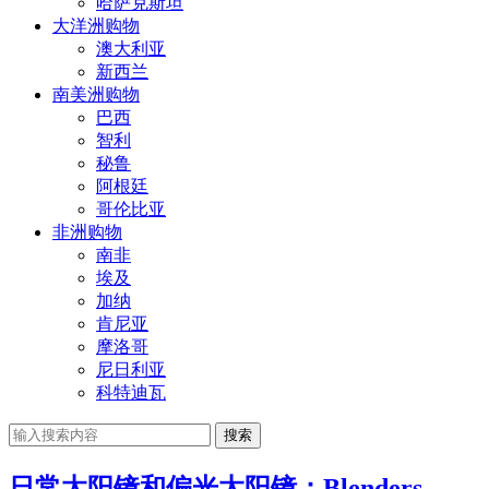
哈萨克斯坦
大洋洲购物
澳大利亚
新西兰
南美洲购物
巴西
智利
秘鲁
阿根廷
哥伦比亚
非洲购物
南非
埃及
加纳
肯尼亚
摩洛哥
尼日利亚
科特迪瓦
搜索
日常太阳镜和偏光太阳镜：Blenders