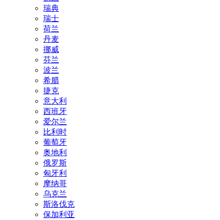
瑞典
瑞士
荷兰
丹麦
挪威
芬兰
波兰
希腊
捷克
意大利
西班牙
爱尔兰
比利时
葡萄牙
奥地利
俄罗斯
匈牙利
摩纳哥
乌克兰
斯洛伐克
保加利亚