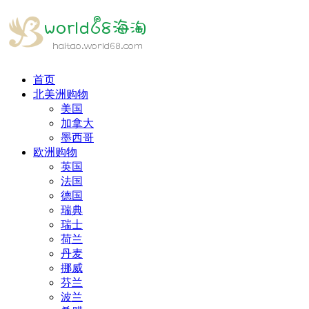
首页
北美洲购物
美国
加拿大
墨西哥
欧洲购物
英国
法国
德国
瑞典
瑞士
荷兰
丹麦
挪威
芬兰
波兰