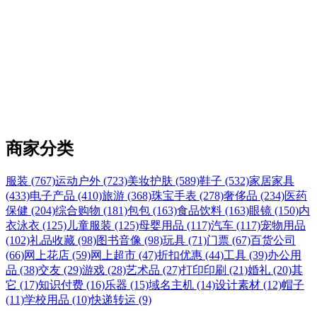
商家分类
服装 (767)
运动户外 (723)
美妆护肤 (589)
鞋子 (532)
家居家具
(433)
电子产品 (410)
旅游 (368)
珠宝手表 (278)
奢侈品 (234)
医药
保健 (204)
综合购物 (181)
包包 (163)
食品饮料 (163)
眼镜 (150)
内
衣泳衣 (125)
儿童服装 (125)
母婴用品 (117)
汽车 (117)
宠物用品
(102)
礼品收藏 (98)
图书音像 (98)
玩具 (71)
门票 (67)
百货公司
(66)
网上花店 (59)
网上超市 (47)
折扣优惠 (44)
工具 (39)
办公用
品 (38)
交友 (29)
游戏 (28)
艺术品 (27)
打印印刷 (21)
婚礼 (20)
其
它 (17)
知识付费 (16)
乐器 (15)
域名主机 (14)
设计素材 (12)
帽子
(11)
学校用品 (10)
快递转运 (9)