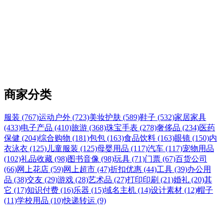
商家分类
服装 (767)
运动户外 (723)
美妆护肤 (589)
鞋子 (532)
家居家具
(433)
电子产品 (410)
旅游 (368)
珠宝手表 (278)
奢侈品 (234)
医药
保健 (204)
综合购物 (181)
包包 (163)
食品饮料 (163)
眼镜 (150)
内
衣泳衣 (125)
儿童服装 (125)
母婴用品 (117)
汽车 (117)
宠物用品
(102)
礼品收藏 (98)
图书音像 (98)
玩具 (71)
门票 (67)
百货公司
(66)
网上花店 (59)
网上超市 (47)
折扣优惠 (44)
工具 (39)
办公用
品 (38)
交友 (29)
游戏 (28)
艺术品 (27)
打印印刷 (21)
婚礼 (20)
其
它 (17)
知识付费 (16)
乐器 (15)
域名主机 (14)
设计素材 (12)
帽子
(11)
学校用品 (10)
快递转运 (9)