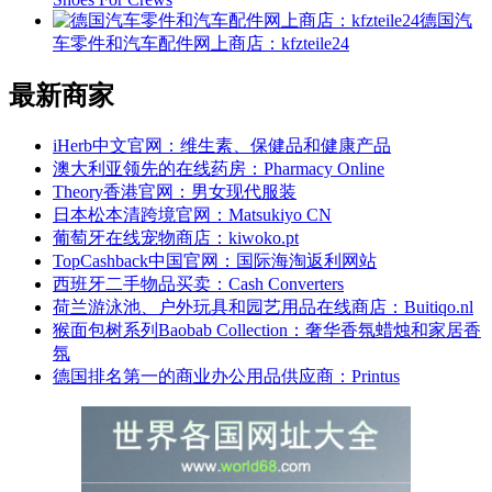
德国汽
车零件和汽车配件网上商店：kfzteile24
最新商家
iHerb中文官网：维生素、保健品和健康产品
澳大利亚领先的在线药房：Pharmacy Online
Theory香港官网：男女现代服装
日本松本清跨境官网：Matsukiyo CN
葡萄牙在线宠物商店：kiwoko.pt
TopCashback中国官网：国际海淘返利网站
西班牙二手物品买卖：Cash Converters
荷兰游泳池、户外玩具和园艺用品在线商店：Buitiqo.nl
猴面包树系列Baobab Collection：奢华香氛蜡烛和家居香
氛
德国排名第一的商业办公用品供应商：Printus