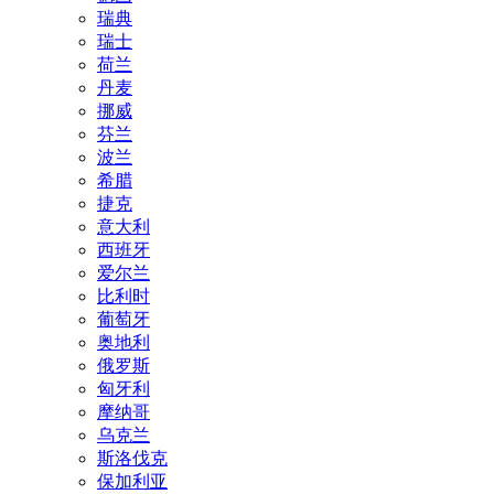
瑞典
瑞士
荷兰
丹麦
挪威
芬兰
波兰
希腊
捷克
意大利
西班牙
爱尔兰
比利时
葡萄牙
奥地利
俄罗斯
匈牙利
摩纳哥
乌克兰
斯洛伐克
保加利亚