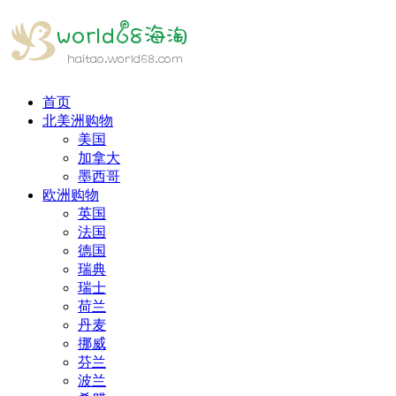
首页
北美洲购物
美国
加拿大
墨西哥
欧洲购物
英国
法国
德国
瑞典
瑞士
荷兰
丹麦
挪威
芬兰
波兰