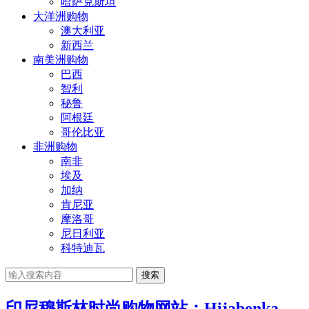
哈萨克斯坦
大洋洲购物
澳大利亚
新西兰
南美洲购物
巴西
智利
秘鲁
阿根廷
哥伦比亚
非洲购物
南非
埃及
加纳
肯尼亚
摩洛哥
尼日利亚
科特迪瓦
搜索
印尼穆斯林时尚购物网站：Hijabenka