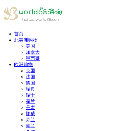
首页
北美洲购物
美国
加拿大
墨西哥
欧洲购物
英国
法国
德国
瑞典
瑞士
荷兰
丹麦
挪威
芬兰
波兰