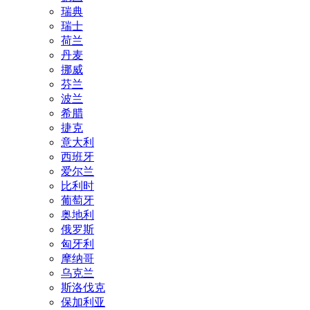
瑞典
瑞士
荷兰
丹麦
挪威
芬兰
波兰
希腊
捷克
意大利
西班牙
爱尔兰
比利时
葡萄牙
奥地利
俄罗斯
匈牙利
摩纳哥
乌克兰
斯洛伐克
保加利亚