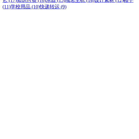
它 (17)
知识付费 (16)
乐器 (15)
域名主机 (14)
设计素材 (12)
帽子
(11)
学校用品 (10)
快递转运 (9)