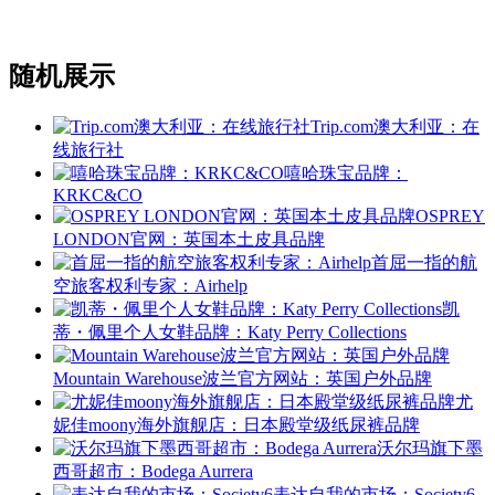
随机展示
Trip.com澳大利亚：在
线旅行社
嘻哈珠宝品牌：
KRKC&CO
OSPREY
LONDON官网：英国本土皮具品牌
首屈一指的航
空旅客权利专家：Airhelp
凯
蒂・佩里个人女鞋品牌：Katy Perry Collections
Mountain Warehouse波兰官方网站：英国户外品牌
尤
妮佳moony海外旗舰店：日本殿堂级纸尿裤品牌
沃尔玛旗下墨
西哥超市：Bodega Aurrera
表达自我的市场：Society6