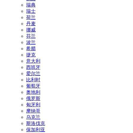
瑞典
瑞士
荷兰
丹麦
挪威
芬兰
波兰
希腊
捷克
意大利
西班牙
爱尔兰
比利时
葡萄牙
奥地利
俄罗斯
匈牙利
摩纳哥
乌克兰
斯洛伐克
保加利亚