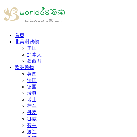
首页
北美洲购物
美国
加拿大
墨西哥
欧洲购物
英国
法国
德国
瑞典
瑞士
荷兰
丹麦
挪威
芬兰
波兰