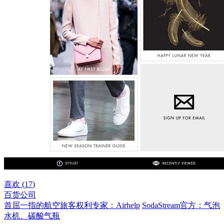
喜欢 (
17
)
百货公司
首屈一指的航空旅客权利专家：Airhelp
SodaStream官方：气泡
水机、碳酸气瓶