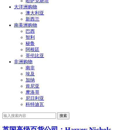
哈萨克斯坦
大洋洲购物
澳大利亚
新西兰
南美洲购物
巴西
智利
秘鲁
阿根廷
哥伦比亚
非洲购物
南非
埃及
加纳
肯尼亚
摩洛哥
尼日利亚
科特迪瓦
搜索
英国高级百货公司：Harvey Nichols