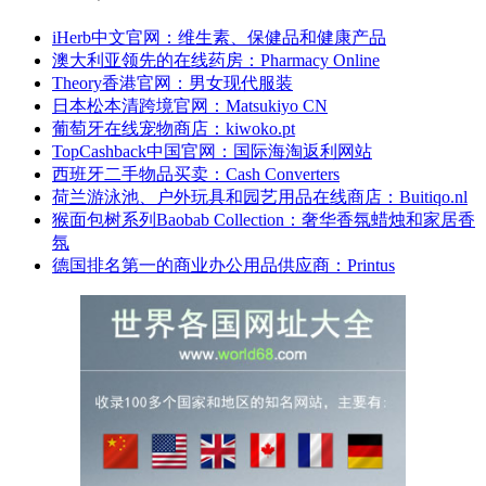
iHerb中文官网：维生素、保健品和健康产品
澳大利亚领先的在线药房：Pharmacy Online
Theory香港官网：男女现代服装
日本松本清跨境官网：Matsukiyo CN
葡萄牙在线宠物商店：kiwoko.pt
TopCashback中国官网：国际海淘返利网站
西班牙二手物品买卖：Cash Converters
荷兰游泳池、户外玩具和园艺用品在线商店：Buitiqo.nl
猴面包树系列Baobab Collection：奢华香氛蜡烛和家居香
氛
德国排名第一的商业办公用品供应商：Printus