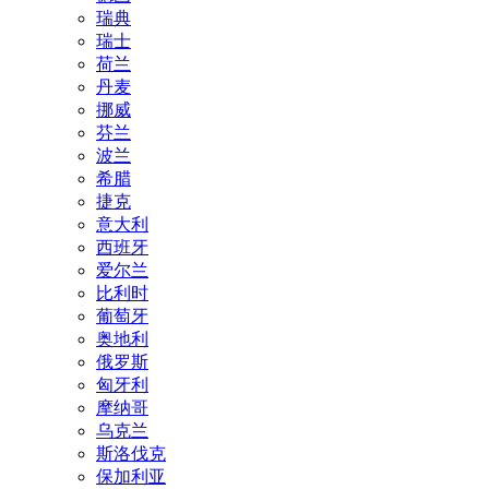
瑞典
瑞士
荷兰
丹麦
挪威
芬兰
波兰
希腊
捷克
意大利
西班牙
爱尔兰
比利时
葡萄牙
奥地利
俄罗斯
匈牙利
摩纳哥
乌克兰
斯洛伐克
保加利亚