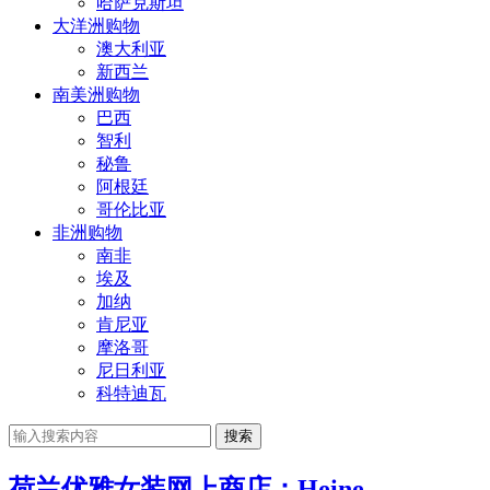
哈萨克斯坦
大洋洲购物
澳大利亚
新西兰
南美洲购物
巴西
智利
秘鲁
阿根廷
哥伦比亚
非洲购物
南非
埃及
加纳
肯尼亚
摩洛哥
尼日利亚
科特迪瓦
搜索
荷兰优雅女装网上商店：Heine