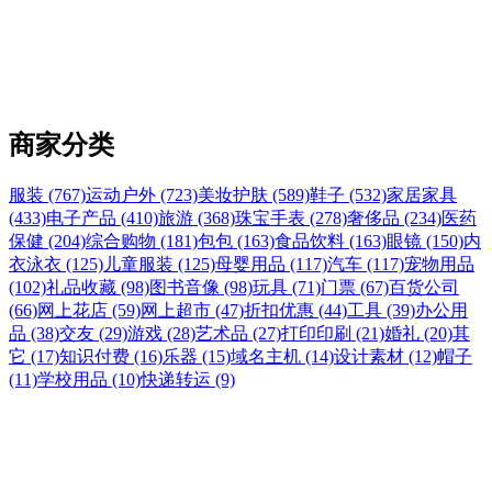
商家分类
服装 (767)
运动户外 (723)
美妆护肤 (589)
鞋子 (532)
家居家具
(433)
电子产品 (410)
旅游 (368)
珠宝手表 (278)
奢侈品 (234)
医药
保健 (204)
综合购物 (181)
包包 (163)
食品饮料 (163)
眼镜 (150)
内
衣泳衣 (125)
儿童服装 (125)
母婴用品 (117)
汽车 (117)
宠物用品
(102)
礼品收藏 (98)
图书音像 (98)
玩具 (71)
门票 (67)
百货公司
(66)
网上花店 (59)
网上超市 (47)
折扣优惠 (44)
工具 (39)
办公用
品 (38)
交友 (29)
游戏 (28)
艺术品 (27)
打印印刷 (21)
婚礼 (20)
其
它 (17)
知识付费 (16)
乐器 (15)
域名主机 (14)
设计素材 (12)
帽子
(11)
学校用品 (10)
快递转运 (9)