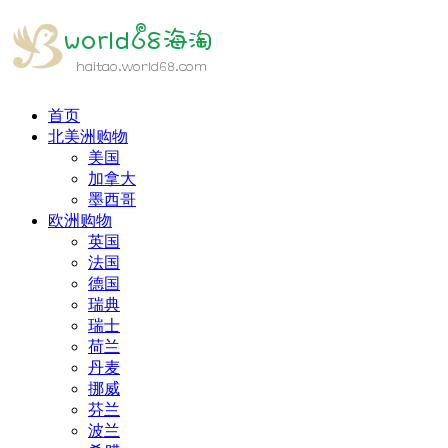
首页
北美洲购物
美国
加拿大
墨西哥
欧洲购物
英国
法国
德国
瑞典
瑞士
荷兰
丹麦
挪威
芬兰
波兰