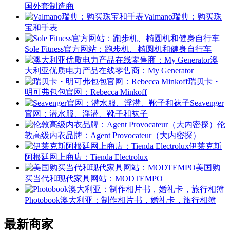
国外套制造商
Valmano瑞典：购买珠
宝和手表
Sole Fitness官方网站：跑步机、椭圆机和健身自行车
澳
大利亚优质电力产品在线零售商：My Generator
瑞贝卡・
明可弗包包官网：Rebecca Minkoff
Seavenger
官网：潜水服、浮潜、靴子和袜子
伦
敦高级内衣品牌：Agent Provocateur（大内密探）
伊莱克斯
阿根廷网上商店：Tienda Electrolux
美国购
买当代和现代家具网站：MODTEMPO
Photobook澳大利亚：制作相片书，婚礼卡，旅行相簿
最新商家