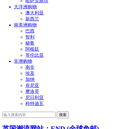
哈萨克斯坦
大洋洲购物
澳大利亚
新西兰
南美洲购物
巴西
智利
秘鲁
阿根廷
哥伦比亚
非洲购物
南非
埃及
加纳
肯尼亚
摩洛哥
尼日利亚
科特迪瓦
搜索
英国潮流网站：END.(全球免邮)