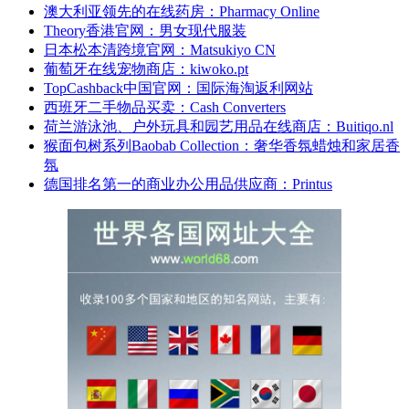
澳大利亚领先的在线药房：Pharmacy Online
Theory香港官网：男女现代服装
日本松本清跨境官网：Matsukiyo CN
葡萄牙在线宠物商店：kiwoko.pt
TopCashback中国官网：国际海淘返利网站
西班牙二手物品买卖：Cash Converters
荷兰游泳池、户外玩具和园艺用品在线商店：Buitiqo.nl
猴面包树系列Baobab Collection：奢华香氛蜡烛和家居香
氛
德国排名第一的商业办公用品供应商：Printus