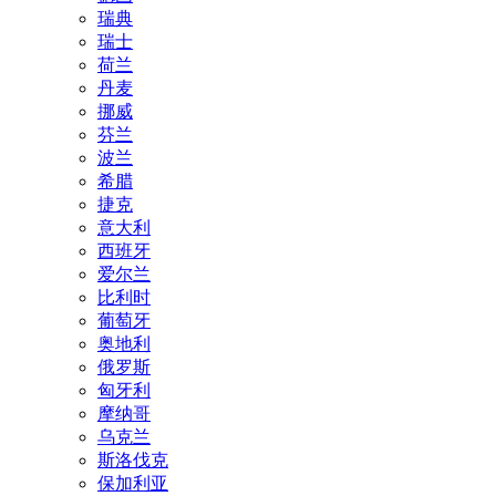
瑞典
瑞士
荷兰
丹麦
挪威
芬兰
波兰
希腊
捷克
意大利
西班牙
爱尔兰
比利时
葡萄牙
奥地利
俄罗斯
匈牙利
摩纳哥
乌克兰
斯洛伐克
保加利亚