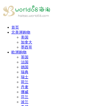
首页
北美洲购物
美国
加拿大
墨西哥
欧洲购物
英国
法国
德国
瑞典
瑞士
荷兰
丹麦
挪威
芬兰
波兰