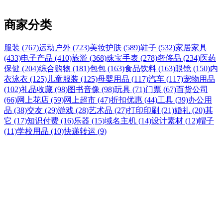
商家分类
服装 (767)
运动户外 (723)
美妆护肤 (589)
鞋子 (532)
家居家具
(433)
电子产品 (410)
旅游 (368)
珠宝手表 (278)
奢侈品 (234)
医药
保健 (204)
综合购物 (181)
包包 (163)
食品饮料 (163)
眼镜 (150)
内
衣泳衣 (125)
儿童服装 (125)
母婴用品 (117)
汽车 (117)
宠物用品
(102)
礼品收藏 (98)
图书音像 (98)
玩具 (71)
门票 (67)
百货公司
(66)
网上花店 (59)
网上超市 (47)
折扣优惠 (44)
工具 (39)
办公用
品 (38)
交友 (29)
游戏 (28)
艺术品 (27)
打印印刷 (21)
婚礼 (20)
其
它 (17)
知识付费 (16)
乐器 (15)
域名主机 (14)
设计素材 (12)
帽子
(11)
学校用品 (10)
快递转运 (9)