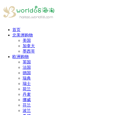
首页
北美洲购物
美国
加拿大
墨西哥
欧洲购物
英国
法国
德国
瑞典
瑞士
荷兰
丹麦
挪威
芬兰
波兰