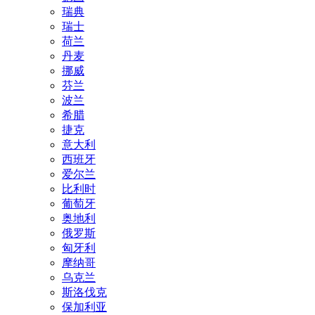
瑞典
瑞士
荷兰
丹麦
挪威
芬兰
波兰
希腊
捷克
意大利
西班牙
爱尔兰
比利时
葡萄牙
奥地利
俄罗斯
匈牙利
摩纳哥
乌克兰
斯洛伐克
保加利亚