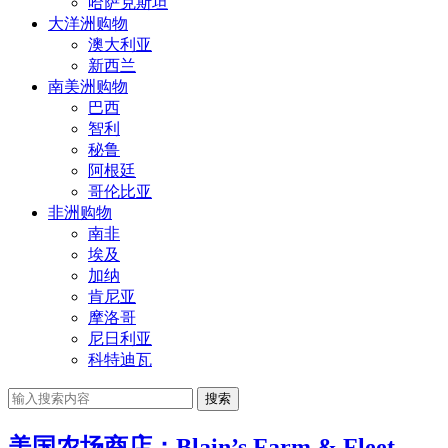
哈萨克斯坦
大洋洲购物
澳大利亚
新西兰
南美洲购物
巴西
智利
秘鲁
阿根廷
哥伦比亚
非洲购物
南非
埃及
加纳
肯尼亚
摩洛哥
尼日利亚
科特迪瓦
搜索
美国农场商店：Blain’s Farm & Fleet