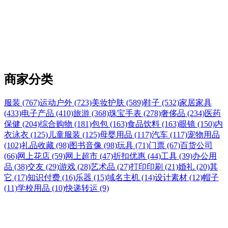
商家分类
服装 (767)
运动户外 (723)
美妆护肤 (589)
鞋子 (532)
家居家具
(433)
电子产品 (410)
旅游 (368)
珠宝手表 (278)
奢侈品 (234)
医药
保健 (204)
综合购物 (181)
包包 (163)
食品饮料 (163)
眼镜 (150)
内
衣泳衣 (125)
儿童服装 (125)
母婴用品 (117)
汽车 (117)
宠物用品
(102)
礼品收藏 (98)
图书音像 (98)
玩具 (71)
门票 (67)
百货公司
(66)
网上花店 (59)
网上超市 (47)
折扣优惠 (44)
工具 (39)
办公用
品 (38)
交友 (29)
游戏 (28)
艺术品 (27)
打印印刷 (21)
婚礼 (20)
其
它 (17)
知识付费 (16)
乐器 (15)
域名主机 (14)
设计素材 (12)
帽子
(11)
学校用品 (10)
快递转运 (9)