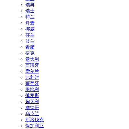
瑞典
瑞士
荷兰
丹麦
挪威
芬兰
波兰
希腊
捷克
意大利
西班牙
爱尔兰
比利时
葡萄牙
奥地利
俄罗斯
匈牙利
摩纳哥
乌克兰
斯洛伐克
保加利亚