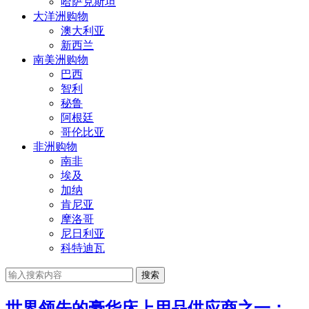
哈萨克斯坦
大洋洲购物
澳大利亚
新西兰
南美洲购物
巴西
智利
秘鲁
阿根廷
哥伦比亚
非洲购物
南非
埃及
加纳
肯尼亚
摩洛哥
尼日利亚
科特迪瓦
搜索
世界领先的豪华床上用品供应商之一：