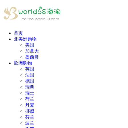
首页
北美洲购物
美国
加拿大
墨西哥
欧洲购物
英国
法国
德国
瑞典
瑞士
荷兰
丹麦
挪威
芬兰
波兰