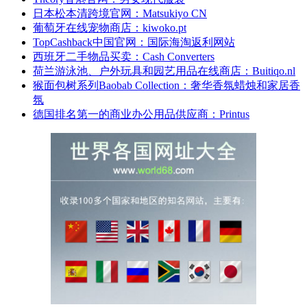
日本松本清跨境官网：Matsukiyo CN
葡萄牙在线宠物商店：kiwoko.pt
TopCashback中国官网：国际海淘返利网站
西班牙二手物品买卖：Cash Converters
荷兰游泳池、户外玩具和园艺用品在线商店：Buitiqo.nl
猴面包树系列Baobab Collection：奢华香氛蜡烛和家居香
氛
德国排名第一的商业办公用品供应商：Printus