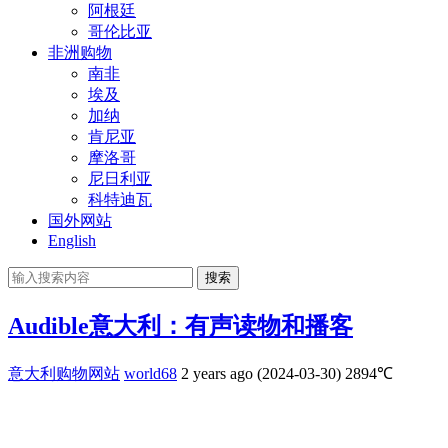
阿根廷
哥伦比亚
非洲购物
南非
埃及
加纳
肯尼亚
摩洛哥
尼日利亚
科特迪瓦
国外网站
English
搜索
Audible意大利：有声读物和播客
意大利购物网站
world68
2 years ago (2024-03-30)
2894℃