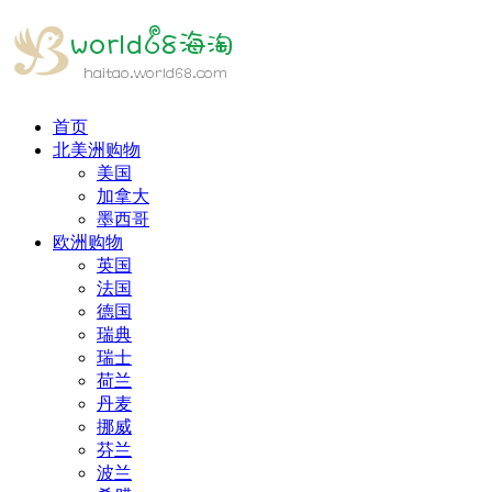
首页
北美洲购物
美国
加拿大
墨西哥
欧洲购物
英国
法国
德国
瑞典
瑞士
荷兰
丹麦
挪威
芬兰
波兰