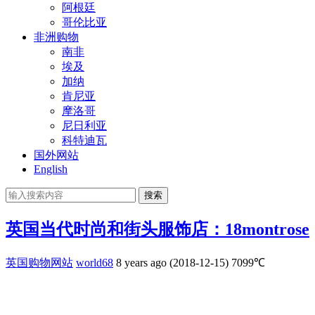
阿根廷
哥伦比亚
非洲购物
南非
埃及
加纳
肯尼亚
摩洛哥
尼日利亚
科特迪瓦
国外网站
English
搜索
英国当代时尚和街头服饰店：18montrose
英国购物网站
world68
8 years ago (2018-12-15)
7099℃