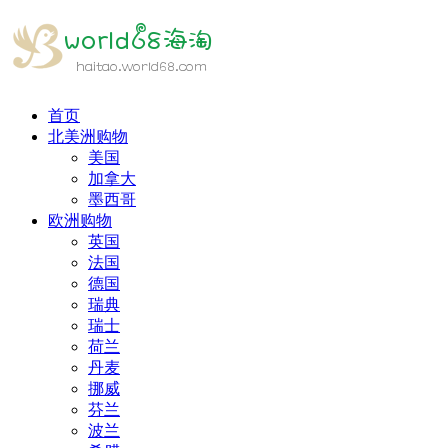
首页
北美洲购物
美国
加拿大
墨西哥
欧洲购物
英国
法国
德国
瑞典
瑞士
荷兰
丹麦
挪威
芬兰
波兰