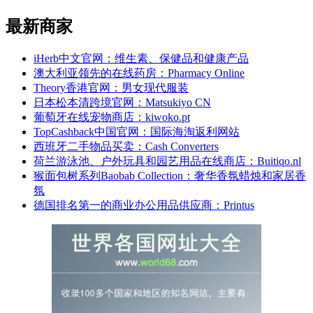
最新商家
iHerb中文官网：维生素、保健品和健康产品
澳大利亚领先的在线药房：Pharmacy Online
Theory香港官网：男女现代服装
日本松本清跨境官网：Matsukiyo CN
葡萄牙在线宠物商店：kiwoko.pt
TopCashback中国官网：国际海淘返利网站
西班牙二手物品买卖：Cash Converters
荷兰游泳池、户外玩具和园艺用品在线商店：Buitiqo.nl
猴面包树系列Baobab Collection：奢华香氛蜡烛和家居香
氛
德国排名第一的商业办公用品供应商：Printus