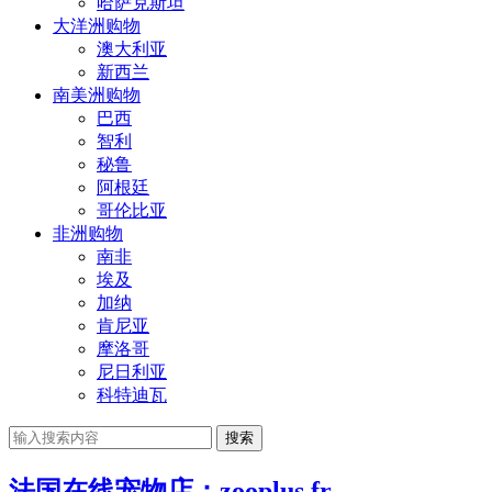
哈萨克斯坦
大洋洲购物
澳大利亚
新西兰
南美洲购物
巴西
智利
秘鲁
阿根廷
哥伦比亚
非洲购物
南非
埃及
加纳
肯尼亚
摩洛哥
尼日利亚
科特迪瓦
搜索
法国在线宠物店：zooplus.fr