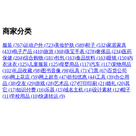
商家分类
服装 (767)
运动户外 (723)
美妆护肤 (589)
鞋子 (532)
家居家具
(433)
电子产品 (410)
旅游 (368)
珠宝手表 (278)
奢侈品 (234)
医药
保健 (204)
综合购物 (181)
包包 (163)
食品饮料 (163)
眼镜 (150)
内
衣泳衣 (125)
儿童服装 (125)
母婴用品 (117)
汽车 (117)
宠物用品
(102)
礼品收藏 (98)
图书音像 (98)
玩具 (71)
门票 (67)
百货公司
(66)
网上花店 (59)
网上超市 (47)
折扣优惠 (44)
工具 (39)
办公用
品 (38)
交友 (29)
游戏 (28)
艺术品 (27)
打印印刷 (21)
婚礼 (20)
其
它 (17)
知识付费 (16)
乐器 (15)
域名主机 (14)
设计素材 (12)
帽子
(11)
学校用品 (10)
快递转运 (9)