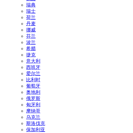
瑞典
瑞士
荷兰
丹麦
挪威
芬兰
波兰
希腊
捷克
意大利
西班牙
爱尔兰
比利时
葡萄牙
奥地利
俄罗斯
匈牙利
摩纳哥
乌克兰
斯洛伐克
保加利亚