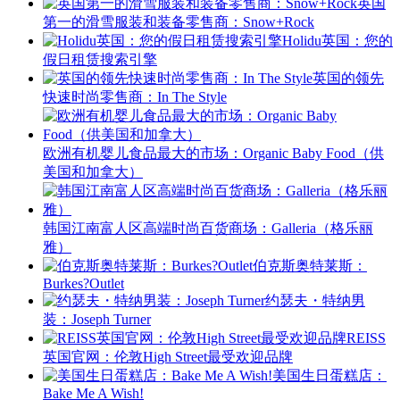
英国
第一的滑雪服装和装备零售商：Snow+Rock
Holidu英国：您的
假日租赁搜索引擎
英国的领先
快速时尚零售商：In The Style
欧洲有机婴儿食品最大的市场：Organic Baby Food（供
美国和加拿大）
韩国江南富人区高端时尚百货商场：Galleria（格乐丽
雅）
伯克斯奥特莱斯：
Burkes?Outlet
约瑟夫・特纳男
装：Joseph Turner
REISS
英国官网：伦敦High Street最受欢迎品牌
美国生日蛋糕店：
Bake Me A Wish!