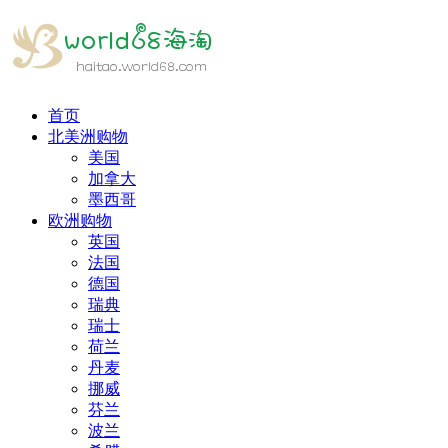
首页
北美洲购物
美国
加拿大
墨西哥
欧洲购物
英国
法国
德国
瑞典
瑞士
荷兰
丹麦
挪威
芬兰
波兰