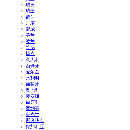
瑞典
瑞士
荷兰
丹麦
挪威
芬兰
波兰
希腊
捷克
意大利
西班牙
爱尔兰
比利时
葡萄牙
奥地利
俄罗斯
匈牙利
摩纳哥
乌克兰
斯洛伐克
保加利亚