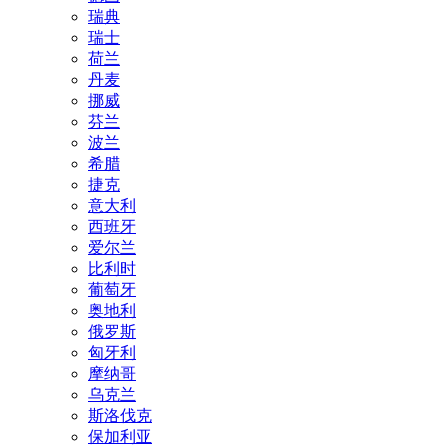
瑞典
瑞士
荷兰
丹麦
挪威
芬兰
波兰
希腊
捷克
意大利
西班牙
爱尔兰
比利时
葡萄牙
奥地利
俄罗斯
匈牙利
摩纳哥
乌克兰
斯洛伐克
保加利亚