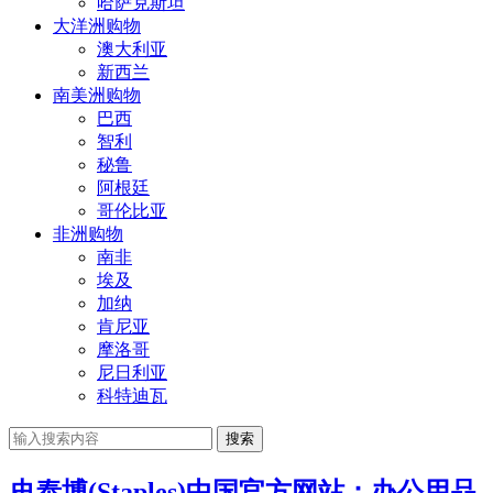
哈萨克斯坦
大洋洲购物
澳大利亚
新西兰
南美洲购物
巴西
智利
秘鲁
阿根廷
哥伦比亚
非洲购物
南非
埃及
加纳
肯尼亚
摩洛哥
尼日利亚
科特迪瓦
搜索
史泰博(Staples)中国官方网站：办公用品