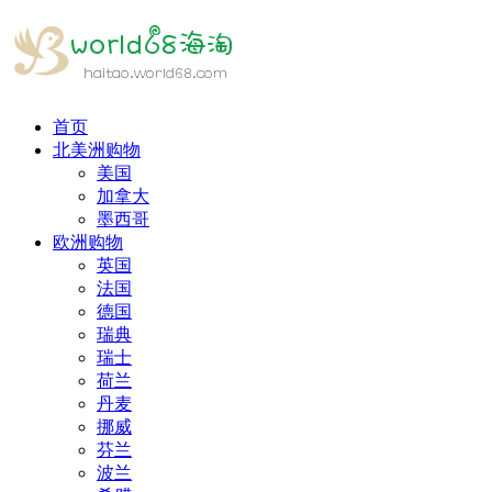
首页
北美洲购物
美国
加拿大
墨西哥
欧洲购物
英国
法国
德国
瑞典
瑞士
荷兰
丹麦
挪威
芬兰
波兰