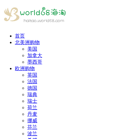
首页
北美洲购物
美国
加拿大
墨西哥
欧洲购物
英国
法国
德国
瑞典
瑞士
荷兰
丹麦
挪威
芬兰
波兰