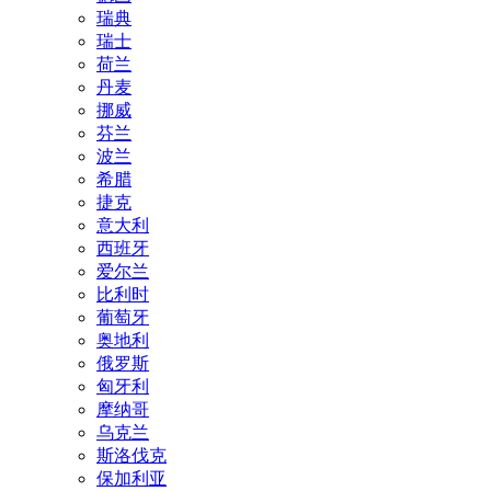
瑞典
瑞士
荷兰
丹麦
挪威
芬兰
波兰
希腊
捷克
意大利
西班牙
爱尔兰
比利时
葡萄牙
奥地利
俄罗斯
匈牙利
摩纳哥
乌克兰
斯洛伐克
保加利亚