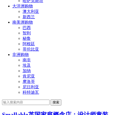
哈萨克斯坦
大洋洲购物
澳大利亚
新西兰
南美洲购物
巴西
智利
秘鲁
阿根廷
哥伦比亚
非洲购物
南非
埃及
加纳
肯尼亚
摩洛哥
尼日利亚
科特迪瓦
搜索
Smallable英国家庭概念店：设计师童装