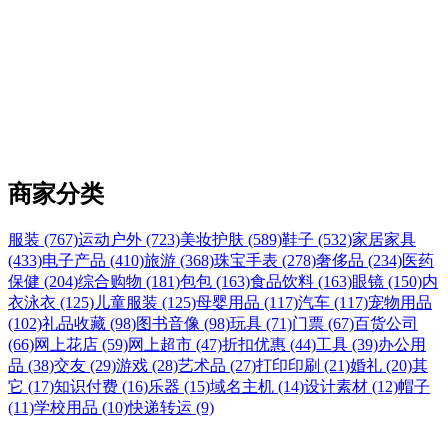
商家分类
服装 (767)
运动户外 (723)
美妆护肤 (589)
鞋子 (532)
家居家具
(433)
电子产品 (410)
旅游 (368)
珠宝手表 (278)
奢侈品 (234)
医药
保健 (204)
综合购物 (181)
包包 (163)
食品饮料 (163)
眼镜 (150)
内
衣泳衣 (125)
儿童服装 (125)
母婴用品 (117)
汽车 (117)
宠物用品
(102)
礼品收藏 (98)
图书音像 (98)
玩具 (71)
门票 (67)
百货公司
(66)
网上花店 (59)
网上超市 (47)
折扣优惠 (44)
工具 (39)
办公用
品 (38)
交友 (29)
游戏 (28)
艺术品 (27)
打印印刷 (21)
婚礼 (20)
其
它 (17)
知识付费 (16)
乐器 (15)
域名主机 (14)
设计素材 (12)
帽子
(11)
学校用品 (10)
快递转运 (9)