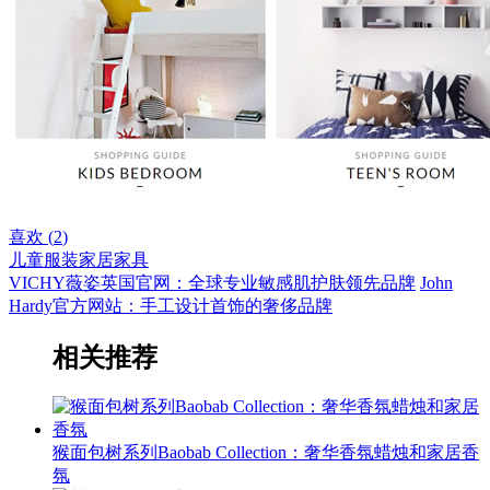
喜欢 (
2
)
儿童服装
家居家具
VICHY薇姿英国官网：全球专业敏感肌护肤领先品牌
John
Hardy官方网站：手工设计首饰的奢侈品牌
相关推荐
猴面包树系列Baobab Collection：奢华香氛蜡烛和家居香
氛