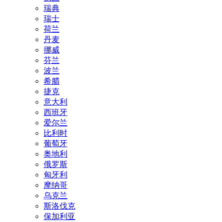
瑞典
瑞士
荷兰
丹麦
挪威
芬兰
波兰
希腊
捷克
意大利
西班牙
爱尔兰
比利时
葡萄牙
奥地利
俄罗斯
匈牙利
摩纳哥
乌克兰
斯洛伐克
保加利亚