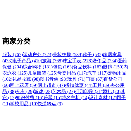
商家分类
服装 (767)
运动户外 (723)
美妆护肤 (589)
鞋子 (532)
家居家具
(433)
电子产品 (410)
旅游 (368)
珠宝手表 (278)
奢侈品 (234)
医药
保健 (204)
综合购物 (181)
包包 (163)
食品饮料 (163)
眼镜 (150)
内
衣泳衣 (125)
儿童服装 (125)
母婴用品 (117)
汽车 (117)
宠物用品
(102)
礼品收藏 (98)
图书音像 (98)
玩具 (71)
门票 (67)
百货公司
(66)
网上花店 (59)
网上超市 (47)
折扣优惠 (44)
工具 (39)
办公用
品 (38)
交友 (29)
游戏 (28)
艺术品 (27)
打印印刷 (21)
婚礼 (20)
其
它 (17)
知识付费 (16)
乐器 (15)
域名主机 (14)
设计素材 (12)
帽子
(11)
学校用品 (10)
快递转运 (9)