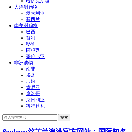
哈萨克斯坦
大洋洲购物
澳大利亚
新西兰
南美洲购物
巴西
智利
秘鲁
阿根廷
哥伦比亚
非洲购物
南非
埃及
加纳
肯尼亚
摩洛哥
尼日利亚
科特迪瓦
搜索
Sephora丝芙兰澳洲官方网站：国际知名