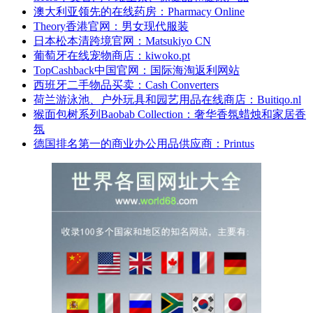
澳大利亚领先的在线药房：Pharmacy Online
Theory香港官网：男女现代服装
日本松本清跨境官网：Matsukiyo CN
葡萄牙在线宠物商店：kiwoko.pt
TopCashback中国官网：国际海淘返利网站
西班牙二手物品买卖：Cash Converters
荷兰游泳池、户外玩具和园艺用品在线商店：Buitiqo.nl
猴面包树系列Baobab Collection：奢华香氛蜡烛和家居香
氛
德国排名第一的商业办公用品供应商：Printus