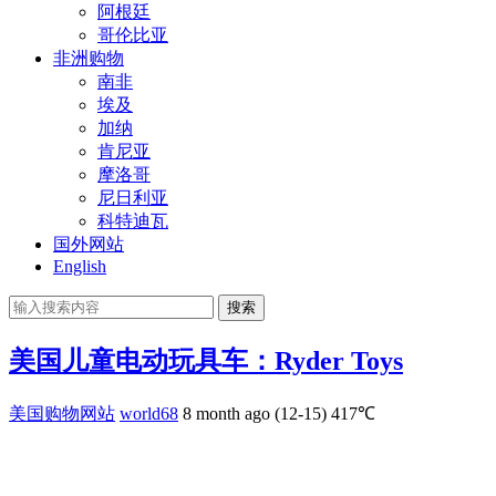
阿根廷
哥伦比亚
非洲购物
南非
埃及
加纳
肯尼亚
摩洛哥
尼日利亚
科特迪瓦
国外网站
English
搜索
美国儿童电动玩具车：Ryder Toys
美国购物网站
world68
8 month ago (12-15)
417℃