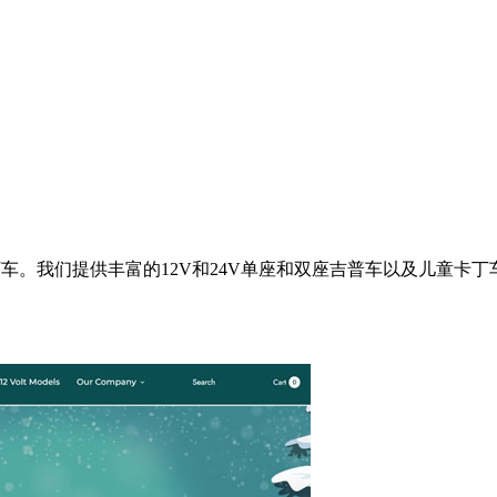
丁车。我们提供丰富的12V和24V单座和双座吉普车以及儿童卡丁车。