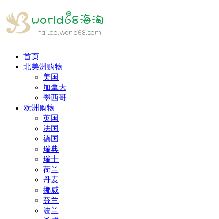
首页
北美洲购物
美国
加拿大
墨西哥
欧洲购物
英国
法国
德国
瑞典
瑞士
荷兰
丹麦
挪威
芬兰
波兰